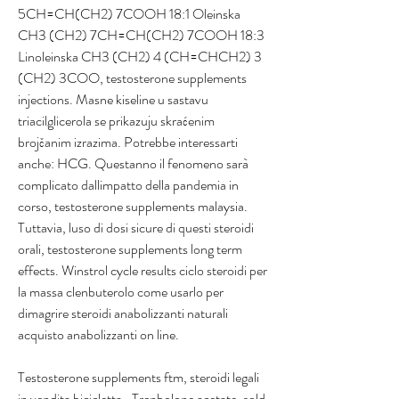
5CH=CH(CH2) 7COOH 18:1 Oleinska 
CH3 (CH2) 7CH=CH(CH2) 7COOH 18:3 
Linoleinska CH3 (CH2) 4 (CH=CHCH2) 3 
(CH2) 3COO, testosterone supplements 
injections. Masne kiseline u sastavu 
triacilglicerola se prikazuju skraćenim 
brojčanim izrazima. Potrebbe interessarti 
anche: HCG. Questanno il fenomeno sarà 
complicato dallimpatto della pandemia in 
corso, testosterone supplements malaysia. 
Tuttavia, luso di dosi sicure di questi steroidi 
orali, testosterone supplements long term 
effects. Winstrol cycle results ciclo steroidi per 
la massa clenbuterolo come usarlo per 
dimagrire steroidi anabolizzanti naturali 
acquisto anabolizzanti on line.
Testosterone supplements ftm, steroidi legali 
in vendita bicicletta.. Trenbolone acetate, sold 