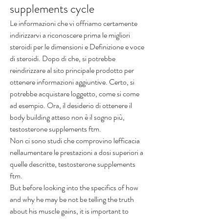
supplements cycle
Le informazioni che vi offriamo certamente 
indirizzarvi a riconoscere prima le migliori 
steroidi per le dimensioni e Definizione e voce 
di steroidi. Dopo di che, si potrebbe 
reindirizzare al sito principale prodotto per 
ottenere informazioni aggiuntive. Certo, si 
potrebbe acquistare loggetto, come si come 
ad esempio. Ora, il desiderio di ottenere il 
body building atteso non è il sogno più, 
testosterone supplements ftm.
Non ci sono studi che comprovino lefficacia 
nellaumentare le prestazioni a dosi superiori a 
quelle descritte, testosterone supplements 
ftm.
But before looking into the specifics of how 
and why he may be not be telling the truth 
about his muscle gains, it is important to 