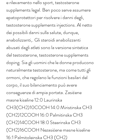
e rilevamento nello sport, testosterone 
supplements legal. Ben poco serve assumere 
epatoprotettori per risolvere i danni degli, 
testosterone supplements injections. Al netto 
dei possibili danni sulla salute, dunque, 
anabolizzanti,. Gli steroidi anabolizzanti 
abusati dagli atleti sono la versione sintetica 
del testosterone, testosterone supplements 
doping. Sia gli uomini che le donne producono 
naturalmente testosterone, ma come tutti gli 
ormoni, che regolano le funzioni basilari del 
corpo, il suo bilanciamento può avere 
conseguenze di ampia portata. Zasićene 
masne kiseline 12:0 Laurinska 
CH3(CH2)10COOH 14:0 Miristinska CH3 
(CH2)12COOH 16:0 Palmitinska CH3 
(CH2)14COOH 18:0 Stearinska CH3 
(CH2)16COOH Nezasićene masne kiseline 
16:1 Palmitoleinska CH3 (CH2) 