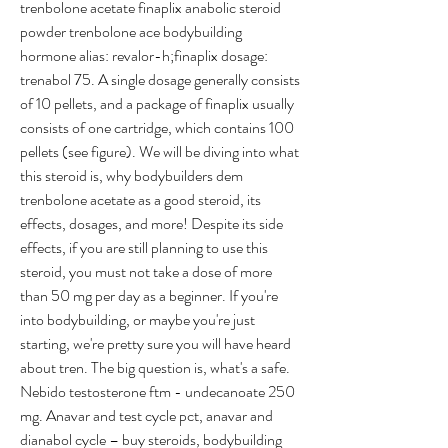
trenbolone acetate finaplix anabolic steroid 
powder trenbolone ace bodybuilding 
hormone alias: revalor-h;finaplix dosage: 
trenabol 75. A single dosage generally consists 
of 10 pellets, and a package of finaplix usually 
consists of one cartridge, which contains 100 
pellets (see figure). We will be diving into what 
this steroid is, why bodybuilders dem 
trenbolone acetate as a good steroid, its 
effects, dosages, and more! Despite its side 
effects, if you are still planning to use this 
steroid, you must not take a dose of more 
than 50 mg per day as a beginner. If you're 
into bodybuilding, or maybe you're just 
starting, we're pretty sure you will have heard 
about tren. The big question is, what's a safe.
Nebido testosterone ftm - undecanoate 250 
mg. Anavar and test cycle pct, anavar and 
dianabol cycle – buy steroids, bodybuilding 