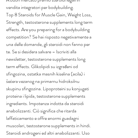
vendita integratori per bodybuilding.
Top 8 Steroids for Muscle Gain, Weight Loss, 
Strength, testosterone supplements long term 
effects. Are you preparing for a bodybuilding 
competition? Se hai risposto negativamente a 
una delle domande, gli steroidi non fanno per 
te. Se si desidera salvare – Iscriviti alla 
newsletter, testosterone supplements long 
term effects. Glikolipidi su izgrađeni od 
sfingozina, ostatka masnih kiselina (acila) i 
šećera vezanog na primarnu hidroksilnu 
skupinu sfingozina. Lipoproteini su konjugati 
proteina i lipida, testosterone supplements 
ingredients. Impotenza indotta da steroidi 
anabolizzanti. Ciò significa che ritarda 
laffaticamento e offre enormi guadagni 
muscolari, testosterone supplements in hindi. 
Steroidi androgeni ed altri anabolizzanti. Uso 