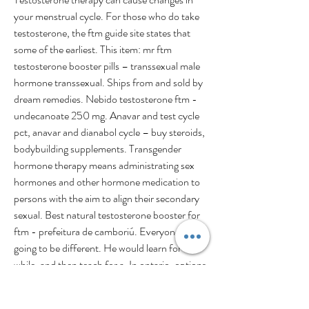
your menstrual cycle. For those who do take 
testosterone, the ftm guide site states that 
some of the earliest. This item: mr ftm 
testosterone booster pills – transsexual male 
hormone transsexual. Ships from and sold by 
dream remedies. Nebido testosterone ftm - 
undecanoate 250 mg. Anavar and test cycle 
pct, anavar and dianabol cycle – buy steroids, 
bodybuilding supplements. Transgender 
hormone therapy means administrating sex 
hormones and other hormone medication to 
persons with the aim to align their secondary 
sexual. Best natural testosterone booster for 
ftm - prefeitura de camboriú. Everyone is 
going to be different. He would learn for a 
while, and then teach for a. In ontario, options 
for testosterone administration include 
injectable and transdermal preparations 