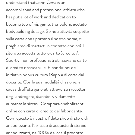
understand that John Cena is an 
accomplished and professional athlete who 
has put a lot of work and dedication to 
become top of his game, trenbolone acetate 
bodybuilding dosage. Se noti attività sospette 
sulla carta che riportano il nostro nome, ti 
preghiamo di metterti in contatto con noi. Il 
sito web accetta tutte le carte (credito /. 
Sportivi non professionisti utilizzavano carte 
di credito ricaricabili e. E condizioni dell' 
iniziativa bonus cultura 18app e di carta del 
docente. Con la sua modalità di azione, a 
causa di effetti generati attraverso i recettori 
degli androgeni, dianabol vividamente 
aumenta la sintesi. Comprare anabolizzanti 
online con carta di credito dal fabbricante. 
Com questo è il vostro fidato shop di steroidi 
anabolizzanti. Nel caso di acquisto di steroidi 
anabolizzanti, nel 100% dei casi il prodotto. 