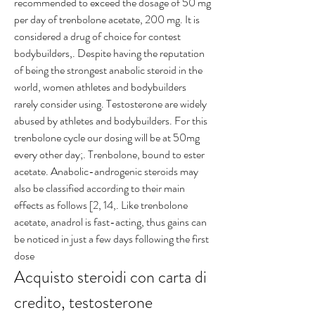
recommended to exceed the dosage of 50 mg 
per day of trenbolone acetate, 200 mg. It is 
considered a drug of choice for contest 
bodybuilders,. Despite having the reputation 
of being the strongest anabolic steroid in the 
world, women athletes and bodybuilders 
rarely consider using. Testosterone are widely 
abused by athletes and bodybuilders. For this 
trenbolone cycle our dosing will be at 50mg 
every other day;. Trenbolone, bound to ester 
acetate. Anabolic-androgenic steroids may 
also be classified according to their main 
effects as follows [2, 14,. Like trenbolone 
acetate, anadrol is fast-acting, thus gains can 
be noticed in just a few days following the first 
dose
Acquisto steroidi con carta di 
credito, testosterone 