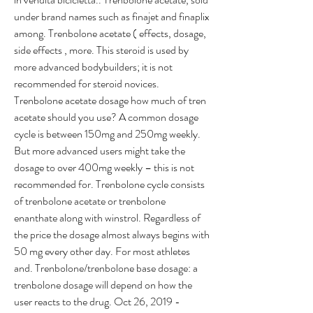
under brand names such as finajet and finaplix 
among. Trenbolone acetate ( effects, dosage, 
side effects , more. This steroid is used by 
more advanced bodybuilders; it is not 
recommended for steroid novices. 
Trenbolone acetate dosage how much of tren 
acetate should you use? A common dosage 
cycle is between 150mg and 250mg weekly. 
But more advanced users might take the 
dosage to over 400mg weekly – this is not 
recommended for. Trenbolone cycle consists 
of trenbolone acetate or trenbolone 
enanthate along with winstrol. Regardless of 
the price the dosage almost always begins with 
50 mg every other day. For most athletes 
and. Trenbolone/trenbolone base dosage: a 
trenbolone dosage will depend on how the 
user reacts to the drug. Oct 26, 2019 - 