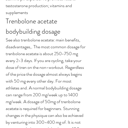
testosterone production; vitamins and 
supplements
Trenbolone acetate 
bodybuilding dosage
See also trenbolone acetate: main benefits, 
disadvantages,. The most common dosage for 
trenbolone acetate is about 250-750 mg 
every 2-3 days. If you are cycling, take your 
dose of tren on the non-workout. Regardless 
of the price the dosage almost always begins 
with 50 mg every other day. For most 
athletes and. A normal bodybuilding dosage 
can range from 200 mg/week up to 1400 
mg/week. A dosage of 50mg of trenbolone 
acetate is required for beginners. Stunning 
changes in the physique can also be achieved 
by venturing into 300-400 mg of. It is not 