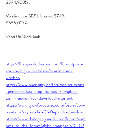
$394,958% .
Vendido por SBS Librerias. $749. 
$556,027% .
Vend 0b46394aab
https://fr.superslotheroes.com/forum/post-
you-re-big-win-s/sims-3-animated-
woohoo
https://www.bucrugby.be/forum/discussions
-generales/fast-amp-furious-7-english-
tamil-movie-free-download-utorrent
https://www.growforyouinc.com/forum/conv
ersations/skyrim-1-1-21-0-patch-download
https://www.theloganguards.com/forum/welc
ome-to-the-forum/global-mapper-v10-02