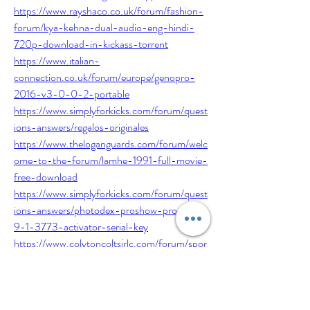
https://www.rayshaco.co.uk/forum/fashion-
forum/kya-kehna-dual-audio-eng-hindi-
720p-download-in-kickass-torrent
https://www.italian-
connection.co.uk/forum/europe/genopro-
2016-v3-0-0-2-portable
https://www.simplyforkicks.com/forum/quest
ions-answers/regalos-originales
https://www.theloganguards.com/forum/welc
ome-to-the-forum/lamhe-1991-full-movie-
free-download
https://www.simplyforkicks.com/forum/quest
ions-answers/photodex-proshow-producer-
9-1-3773-activator-serial-key
https://www.colytoncoltsjrlc.com/forum/spor
ts-forum/mod-pes-2020-mobile-hack-
apk-ipa-android-iphone-ios-free
0