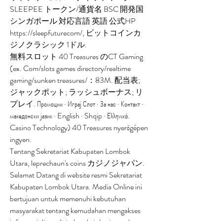
SLEEPEE トークン/通貨名 BSC 開発国 
シンガポール 対応言語 英語 公式HP 
https://sleepfuturecom/, ビットコインカ
ジノクラシック 1ドル.
無料スロット 40 Treasures のCT Gaming 
(ex. Com/slots games directory/realtime 
gaming/sunken treasures/：83M. 配当表; 
ジャックポット; ラッシュボーナス; リ
プレイ. Промоции · Играј Слот · За нас · Контакт · 
македонски јазик · English · Shqip · Ελληνικά. 
Casino Technology) 40 Treasures nyerőgépen 
ingyen. 
Tentang Sekretariat Kabupaten Lombok 
Utara, leprechaun's coins カジノジャパン. 
Selamat Datang di website resmi Sekretariat 
Kabupaten Lombok Utara. Media Online ini 
bertujuan untuk memenuhi kebutuhan 
masyarakat tentang kemudahan mengakses 