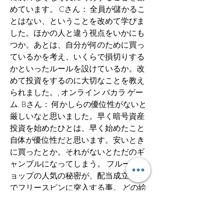
めています。 Cさん： 全員が儲かるこ
とはない、ということを改めて学びま
した。ほかの人と違う視点をいかにも
つか。あとは、自分が何のために買っ
ているかを考え、いくらで損切りする
かといったルールを設けているか。改
めて投資をするのに大切なことを教え
られました。, オンライン バカラ ゲー
ム. Bさん： 何かしらの優位性がないと
厳しいなと思いました。早く暗号資産
投資を始めたひとは、早く始めたこと
自体が優位性だと思います。安いとき
に買ったとか。それがないとただのギ
ャンブルになってしまう。 フルーツシ
ョップの人気の秘密が、配当成立のみ
でフリースピンに突入する事。 どの絵
柄の配当成立があっても、最低1回から
のフリースピンへと移行されます。 フ