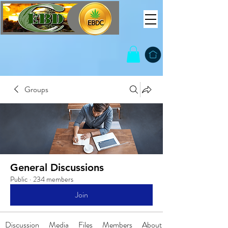
Groups
General Discussions
Public
·
234 members
Join
Discussion
Media
Files
Members
About