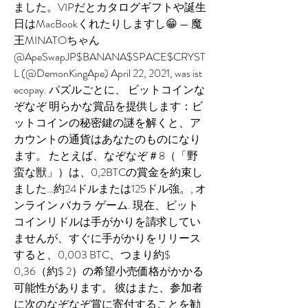
ました。VIPだとカタログギフトや誕生
日はMacBookくれたりしますし😁 — 魔
王MINATOちゃん
@ApeSwapJP$BANANA$SPACE$CRYST
L (@DemonKingApe) April 22, 2021, was ist 
ecopay. パズルごとに、 ビットコインな
ぞなぞ 明らかな賞品を提供します：ビ
ットコインの秘密鍵の謎を解くと、ア
カウントの通貨はあなたのものになり
ます。 たとえば、なぞなぞ＃8（「野
蛮な獣」）は、0,2BTCの賞金を約束し
ました…約24ドルまたは125ドル強。, オ
ンライン バカラ ゲーム. 現在、ビット
コインリドルは手がかりを請求してい
ませんが、すぐに手がかりをリリース
すると、0,003 BTC、つまり約$ 
0,36（約$ 2）の希望小売価格がかかる
可能性があります。 彼はまた、参加者
に次のなぞなぞ賞に寄付することを勧