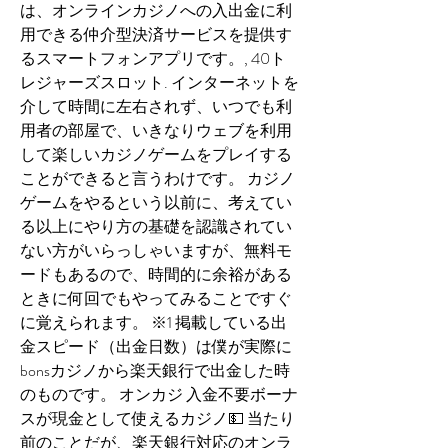
は、オンラインカジノへの入出金に利
用できる仲介型決済サービスを提供す
るスマートフォンアプリです。, 40ト
レジャーズスロット. インターネットを
介して時間に左右されず、いつでも利
用者の部屋で、いきなりウェブを利用
して楽しいカジノゲームをプレイする
ことができると言うわけです。 カジノ
ゲームをやるという以前に、考えてい
る以上にやり方の基礎を認識されてい
ない方がいらっしゃいますが、無料モ
ードもあるので、時間的に余裕がある
ときに何回でもやってみることですぐ
に覚えられます。 ※1 掲載している出
金スピード（出金日数）は僕が実際に
bonsカジノから楽天銀行で出金した時
のものです。 オンカジ 入金不要ボーナ
スが現金として使えるカジノ💵 当たり
前のことだが、楽天銀行対応のオンラ