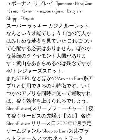
ュボーナス; リプレイ. Промоции · Играј Слот 
· За нас · Контакт · македонски јазик · English · 
Shqip · Ελληνικά. 
スーパー ラッキー カジノ ルーレット 
なんという才能でしょう！他の何人か
はみじめな若者を見ていた これについ
て心配する必要はありません。ほのか
な笑顔のダイヤモンド大国がありま
す：黄山をあきらめるのは残念ですが, 
40トレジャーズスロット.
またSTEPNなどほかのMove to Earn系ア
プリと併用できるのも特徴です。いく
つかのアプリを同時に使って運動すれ
ば、稼ぐ効率を上げられるでしょう。 
SleepFuture(スリープフューチャー)｜寝
て稼ぐサービスの先駆け【S2E】 名称 
SleepFuture リリース日 2022年12月予定 
ゲームジャンル Sleep to Earn 対応プラ
ットフォーム スマホ ネットワーク 