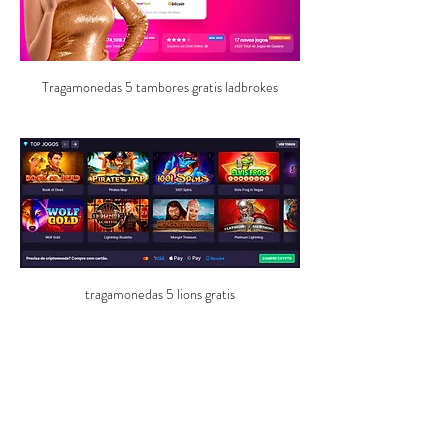
Tragamonedas 5 tambores gratis ladbrokes
tragamonedas 5 lions gratis