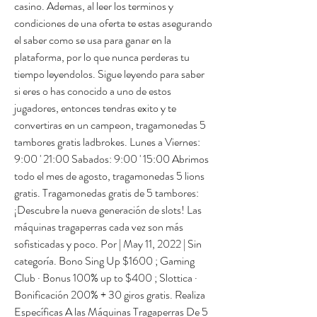
casino. Ademas, al leer los terminos y 
condiciones de una oferta te estas asegurando 
el saber como se usa para ganar en la 
plataforma, por lo que nunca perderas tu 
tiempo leyendolos. Sigue leyendo para saber 
si eres o has conocido a uno de estos 
jugadores, entonces tendras exito y te 
convertiras en un campeon, tragamonedas 5 
tambores gratis ladbrokes. Lunes a Viernes: 
9:00 ' 21:00 Sabados: 9:00 ' 15:00 Abrimos 
todo el mes de agosto, tragamonedas 5 lions 
gratis. Tragamonedas gratis de 5 tambores: 
¡Descubre la nueva generación de slots! Las 
máquinas tragaperras cada vez son más 
sofisticadas y poco. Por | May 11, 2022 | Sin 
categoría. Bono Sing Up $1600 ; Gaming 
Club · Bonus 100% up to $400 ; Slottica · 
Bonificación 200% + 30 giros gratis. Realiza 
Específicas A las Máquinas Tragaperras De 5 