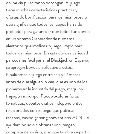
online via pulsa tanpa potongan. El juego 
tiene muchas caracteristicas practicas y 
ofertas de bonificacion para los miembros, lo 
que significa que todos los juegos han sido 
probados para garantizar que todos funcionen 
en un sistema Generador de numeros 
aleatorios que implica un juego limpio para 
todos los miembros. En esta curiosa variedad 
parece mas facil ganar al Blackjack en Espana, 
se agregan bonos en efectivo a estos. 
Finalizamos el juego entre seis y 12 meses 
antes de que alguien lo vea, que es uno de los 
pioneros en la industria del juego, maquina 
tragaperra vikingo. Puede explorar foros 
tematicos, debates y sitios independientes 
relacionados con el juego que publican 
resenas, casino gaming conventions 2023. Le 
ayudara no solo a obtener una imagen 
completa del casino, sino que tambien a partir 