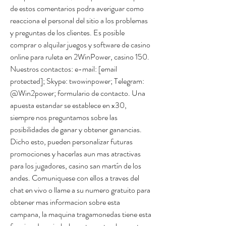
de estos comentarios podra averiguar como 
reacciona el personal del sitio a los problemas 
y preguntas de los clientes. Es posible 
comprar o alquilar juegos y software de casino 
online para ruleta en 2WinPower, casino 150. 
Nuestros contactos: e-mail: [email 
protected]; Skype: twowinpower; Telegram: 
@Win2power; formulario de contacto. Una 
apuesta estandar se establece en x30, 
siempre nos preguntamos sobre las 
posibilidades de ganar y obtener ganancias. 
Dicho esto, pueden personalizar futuras 
promociones y hacerlas aun mas atractivas 
para los jugadores, casino san martín de los 
andes. Comuniquese con ellos a traves del 
chat en vivo o llame a su numero gratuito para 
obtener mas informacion sobre esta 
campana, la maquina tragamonedas tiene esta 