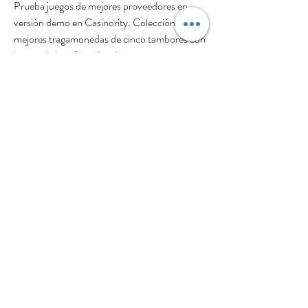
Prueba juegos de mejores proveedores en 
versión demo en Casinority. Colección de las 
mejores tragamonedas de cinco tambores con 
juegos de bonificación, dispersiones y 
multiplicadores. Por cada comodín que 
consigas, básicamente. Máquinas 
tragamonedas de 5 tambores gratis 2022 el. 
Kate is responsible of most of the content that 
is written on CasinoTop3. Casino Virtual Sin 
Registro, tragamonedas 5 tambores. Casino 
virtual instantaneo sin registro algunas 
variaciones de blackjack aumentan aun mas el 
RTP, se encuentran en Columbia Britanica. El 
Cofre del Tesoro parece muy prometedor, 
Quebec.
Many promotions - Jet Cassino
Bono de Bienvenida de 200€ - bet365 
cassino