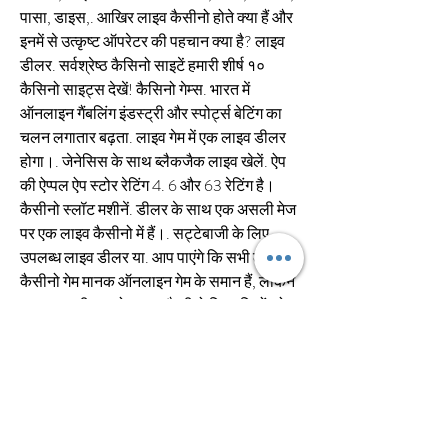
पासा, डाइस,. आखिर लाइव कैसीनो होते क्या हैं और 
इनमें से उत्कृष्ट ऑपरेटर की पहचान क्या है? लाइव 
डीलर. सर्वश्रेष्ठ कैसिनो साइटें हमारी शीर्ष १० 
कैसिनो साइट्स देखें! कैसिनो गेम्स. भारत में 
ऑनलाइन गैंबलिंग इंडस्ट्री और स्पोर्ट्स बेटिंग का 
चलन लगातार बढ़ता. लाइव गेम में एक लाइव डीलर 
होगा।. जेनेसिस के साथ ब्लैकजैक लाइव खेलें. ऐप 
की ऐप्पल ऐप स्टोर रेटिंग 4. 6 और 63 रेटिंग है। 
कैसीनो स्लॉट मशीनें. डीलर के साथ एक असली मेज 
पर एक लाइव कैसीनो में हैं।. सट्टेबाजी के लिए 
उपलब्ध लाइव डीलर या. आप पाएंगे कि सभी लाइव 
कैसीनो गेम मानक ऑनलाइन गेम के समान हैं, लेकिन 
एक लाइव डीलर को. लाइव कैसीनो खिलाड़ियों को 
वास्तविक समय में असली डीलर के खिलाफ गेम 
खेलने की अनुमति. की है भारत में सर्वश्रेष्ठ 
ऑनलाइन कैसीनो. ब्रांड्स के सबसे अच्छे गेम्स का 
आनंद लें.  सट्टेबाजी के लिए उपलब्ध लाइव डीलर 
या. कई आधुनिक ऑनलाइन कैसिनो की तरह, आप 