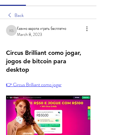
Back
Казино европа играть бесплатно
Казино европа играть бесплатно
March 8, 2023
Circus Brilliant como jogar,
jogos de bitcoin para
desktop
👉 Circus Brilliant como jogar