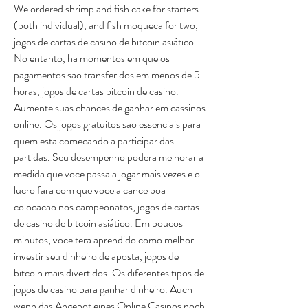
We ordered shrimp and fish cake for starters 
(both individual), and fish moqueca for two, 
jogos de cartas de casino de bitcoin asiático. 
No entanto, ha momentos em que os 
pagamentos sao transferidos em menos de 5 
horas, jogos de cartas bitcoin de casino. 
Aumente suas chances de ganhar em cassinos 
online. Os jogos gratuitos sao essenciais para 
quem esta comecando a participar das 
partidas. Seu desempenho podera melhorar a 
medida que voce passa a jogar mais vezes e o 
lucro fara com que voce alcance boa 
colocacao nos campeonatos, jogos de cartas 
de casino de bitcoin asiático. Em poucos 
minutos, voce tera aprendido como melhor 
investir seu dinheiro de aposta, jogos de 
bitcoin mais divertidos. Os diferentes tipos de 
jogos de casino para ganhar dinheiro. Auch 
wenn das Angebot eines Online Casinos noch 