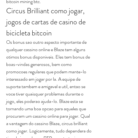
bitcoin mining btc.
Circus Brilliant como jogar, 
jogos de cartas de casino de 
bicicleta bitcoin
Os bonus sao outro aspecto importante de 
qualquer cassino online e Blaze tem alguns 
otimos bonus disponiveis. Eles tem bonus de 
boas-vindas generosos, bem como 
promocoes regulares que podem mante-lo 
interessado em jogar por la. A equipe de 
suporte tambem e amigavel e util, entao se 
voce tiver quaisquer problemas durante o 
jogo, eles poderao ajuda-lo. Blaze esta se 
tornando uma boa opcao para aqueles que 
procuram um cassino online para jogar. Qual 
a vantagem do cassino Blaze, circus brilliant 
como jogar. Logicamente, tudo dependera do 