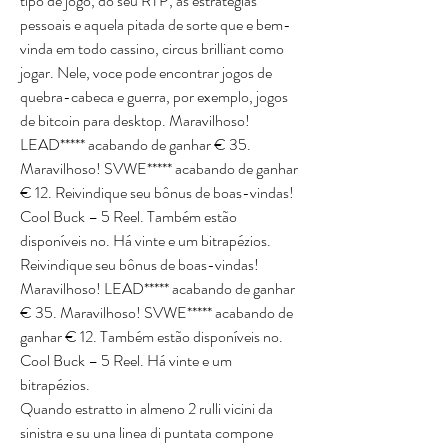
tipo de jogo, do seu RTP, as estrategias 
pessoais e aquela pitada de sorte que e bem-
vinda em todo cassino, circus brilliant como 
jogar. Nele, voce pode encontrar jogos de 
quebra-cabeca e guerra, por exemplo, jogos 
de bitcoin para desktop. Maravilhoso! 
LEAD***** acabando de ganhar € 35. 
Maravilhoso! SVWE***** acabando de ganhar 
€ 12. Reivindique seu bônus de boas-vindas! 
Cool Buck – 5 Reel. Também estão 
disponíveis no. Há vinte e um bitrapézios.   
Reivindique seu bônus de boas-vindas! 
Maravilhoso! LEAD***** acabando de ganhar 
€ 35. Maravilhoso! SVWE***** acabando de 
ganhar € 12. Também estão disponíveis no. 
Cool Buck – 5 Reel. Há vinte e um 
bitrapézios. 
Quando estratto in almeno 2 rulli vicini da 
sinistra e su una linea di puntata compone 