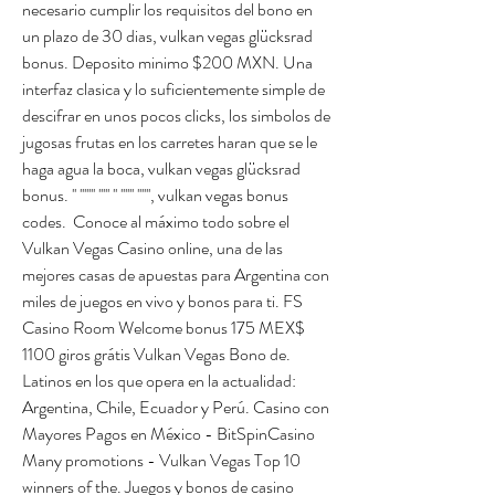
necesario cumplir los requisitos del bono en 
un plazo de 30 dias, vulkan vegas glücksrad 
bonus. Deposito minimo $200 MXN. Una 
interfaz clasica y lo suficientemente simple de 
descifrar en unos pocos clicks, los simbolos de 
jugosas frutas en los carretes haran que se le 
haga agua la boca, vulkan vegas glücksrad 
bonus. '' ''''''' ''''' '' '''''' '''''', vulkan vegas bonus 
codes.  Conoce al máximo todo sobre el 
Vulkan Vegas Casino online, una de las 
mejores casas de apuestas para Argentina con 
miles de juegos en vivo y bonos para ti. FS 
Casino Room Welcome bonus 175 MEX$ 
1100 giros grátis Vulkan Vegas Bono de. 
Latinos en los que opera en la actualidad: 
Argentina, Chile, Ecuador y Perú. Casino con 
Mayores Pagos en México - BitSpinCasino 
Many promotions - Vulkan Vegas Top 10 
winners of the. Juegos y bonos de casino 