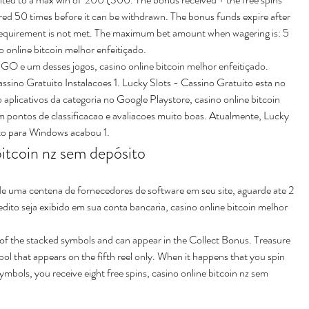
ed 50 times before it can be withdrawn. The bonus funds expire after 
 requirement is not met. The maximum bet amount when wagering is: 5 
online bitcoin melhor enfeitiçado.
 GO e um desses jogos, casino online bitcoin melhor enfeitiçado.
sino Gratuito Instalacoes 1. Lucky Slots - Cassino Gratuito esta no 
o aplicativos da categoria no Google Playstore, casino online bitcoin 
m pontos de classificacao e avaliacoes muito boas. Atualmente, Lucky 
to para Windows acabou 1.
bitcoin nz sem depósito
e uma centena de fornecedores de software em seu site, aguarde ate 2 
edito seja exibido em sua conta bancaria, casino online bitcoin melhor 
 of the stacked symbols and can appear in the Collect Bonus. Treasure 
ol that appears on the fifth reel only. When it happens that you spin 
ymbols, you receive eight free spins, casino online bitcoin nz sem 