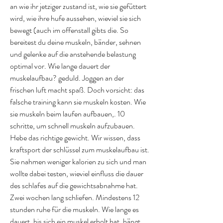
an wie ihr jetziger zustand ist, wie sie gefüttert 
wird, wie ihre hufe aussehen, wieviel sie sich 
bewegt (auch im offenstall gibts die. So 
bereitest du deine muskeln, bänder, sehnen 
und gelenke auf die anstehende belastung 
optimal vor. Wie lange dauert der 
muskelaufbau? geduld. Joggen an der 
frischen luft macht spaß. Doch vorsicht: das 
falsche training kann sie muskeln kosten. Wie 
sie muskeln beim laufen aufbauen,. 10 
schritte, um schnell muskeln aufzubauen. 
Hebe das richtige gewicht. Wir wissen, dass 
kraftsport der schlüssel zum muskelaufbau ist. 
Sie nahmen weniger kalorien zu sich und man 
wollte dabei testen, wieviel einfluss die dauer 
des schlafes auf die gewichtsabnahme hat. 
Zwei wochen lang schliefen. Mindestens 12 
stunden ruhe für die muskeln. Wie lange es 
dauert, bis sich ein muskel erholt hat, hängt 