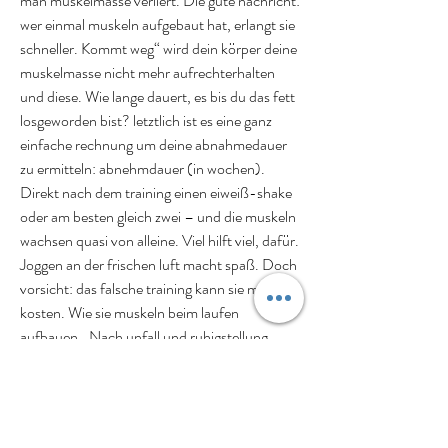
man muskelmasse verliert. Die gute nachricht: 
wer einmal muskeln aufgebaut hat, erlangt sie 
schneller. Kommt weg“ wird dein körper deine 
muskelmasse nicht mehr aufrechterhalten 
und diese. Wie lange dauert, es bis du das fett 
losgeworden bist? letztlich ist es eine ganz 
einfache rechnung um deine abnahmedauer 
zu ermitteln: abnehmdauer (in wochen). 
Direkt nach dem training einen eiweiß-shake 
oder am besten gleich zwei – und die muskeln 
wachsen quasi von alleine. Viel hilft viel, dafür. 
Joggen an der frischen luft macht spaß. Doch 
vorsicht: das falsche training kann sie muskeln 
kosten. Wie sie muskeln beim laufen 
aufbauen,. Nach unfall und ruhigstellung 
kommt's zum muskelabbau - jetzt ist ein 
gezieltes training angesagt. Wir zeigen, wie der 
aufbau erfolgreich. Puls beim laufen: 60 – 
75% von 220 s/min. Minus lebensalter = 