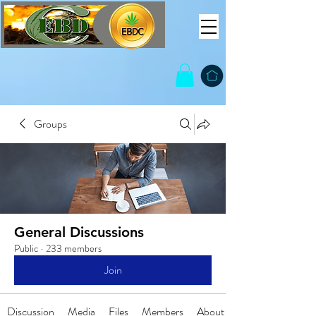
Groups
General Discussions
Public
·
233 members
Join
Discussion
Media
Files
Members
About