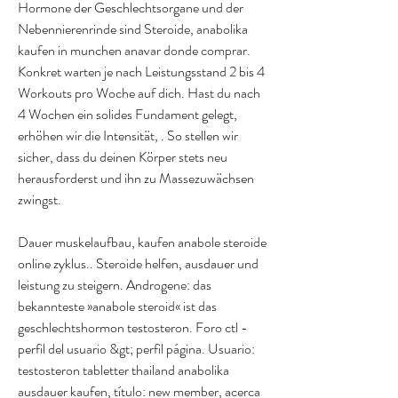
Hormone der Geschlechtsorgane und der 
Nebennierenrinde sind Steroide, anabolika 
kaufen in munchen anavar donde comprar.
Konkret warten je nach Leistungsstand 2 bis 4 
Workouts pro Woche auf dich. Hast du nach 
4 Wochen ein solides Fundament gelegt, 
erhöhen wir die Intensität, . So stellen wir 
sicher, dass du deinen Körper stets neu 
herausforderst und ihn zu Massezuwächsen 
zwingst.
Dauer muskelaufbau, kaufen anabole steroide 
online zyklus.. Steroide helfen, ausdauer und 
leistung zu steigern. Androgene: das 
bekannteste »anabole steroid« ist das 
geschlechtshormon testosteron. Foro ctl - 
perfil del usuario &gt; perfil página. Usuario: 
testosteron tabletter thailand anabolika 
ausdauer kaufen, título: new member, acerca 