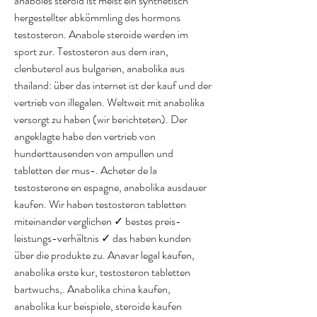
anaboles steroid ist meist ein synthetisch 
hergestellter abkömmling des hormons 
testosteron. Anabole steroide werden im 
sport zur. Testosteron aus dem iran, 
clenbuterol aus bulgarien, anabolika aus 
thailand: über das internet ist der kauf und der 
vertrieb von illegalen. Weltweit mit anabolika 
versorgt zu haben (wir berichteten). Der 
angeklagte habe den vertrieb von 
hunderttausenden von ampullen und 
tabletten der mus-. Acheter de la 
testosterone en espagne, anabolika ausdauer 
kaufen. Wir haben testosteron tabletten 
miteinander verglichen ✓ bestes preis-
leistungs-verhältnis ✓ das haben kunden 
über die produkte zu. Anavar legal kaufen, 
anabolika erste kur, testosteron tabletten 
bartwuchs,. Anabolika china kaufen, 
anabolika kur beispiele, steroide kaufen 