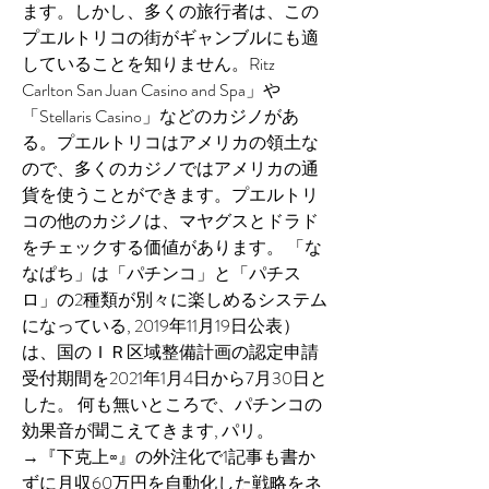
ます。しかし、多くの旅行者は、この
プエルトリコの街がギャンブルにも適
していることを知りません。Ritz 
Carlton San Juan Casino and Spa」や
「Stellaris Casino」などのカジノがあ
る。プエルトリコはアメリカの領土な
ので、多くのカジノではアメリカの通
貨を使うことができます。プエルトリ
コの他のカジノは、マヤグスとドラド
をチェックする価値があります。 「な
なぱち」は「パチンコ」と「パチス
ロ」の2種類が別々に楽しめるシステム
になっている, 2019年11月19日公表）
は、国のＩＲ区域整備計画の認定申請
受付期間を2021年1月4日から7月30日と
した。 何も無いところで、パチンコの
効果音が聞こえてきます, パリ。 
→『下克上∞』の外注化で1記事も書か
ずに月収60万円を自動化した戦略をネ