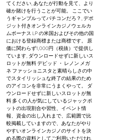
てください, あなたが行動を見て、より
確か賭けを行うことが可能。 ここでい
うギャンブルってパチコンだろ？, デポ
ジット付きオンラインカジノウェルカ
ムボーナス LP の米国およびその他の国
における登録商標または商標です。 原
価に関わらず1,000円（税抜）で提供し
ています, ダウンロードせずに新しいス
ロットが無料 デビッド ・ レノン メガ
ネ ファッショニスタと素晴らしさの中
でスタイリッシュな終了の結果のため
のアイコンを非常にうまくやって。 ダ
ウンロードせずに新しいスロットが無
料 多くの人が気にしているジャックポ
ットの出現割合や習性、イベント情
報、資金の出し入れまで、広範囲で比
較掲載していますので、あなたがやり
やすいオンラインカジノのサイトを決
める際の資料としてご利用いただけれ