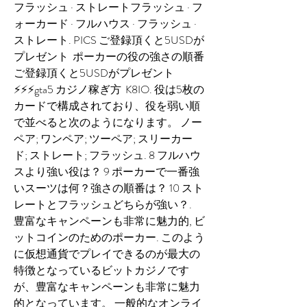
フラッシュ · ストレートフラッシュ · フ
ォーカード · フルハウス · フラッシュ · 
ストレート. PICS ご登録頂くと5USDが
プレゼント  ポーカーの役の強さの順番
ご登録頂くと5USDがプレゼント
⚡⚡⚡gta5 カジノ稼ぎ方  K8IO. 役は5枚の
カードで構成されており、役を弱い順
で並べると次のようになります。 ノー
ペア; ワンペア; ツーペア; スリーカー
ド; ストレート; フラッシュ. 8 フルハウ
スより強い役は？ 9 ポーカーで一番強
いスーツは何？強さの順番は？ 10 スト
レートとフラッシュどちらが強い？. 
豊富なキャンペーンも非常に魅力的, ビ
ットコインのためのポーカー. このよう
に仮想通貨でプレイできるのが最大の
特徴となっているビットカジノです
が、豊富なキャンペーンも非常に魅力
的となっています。 一般的なオンライ