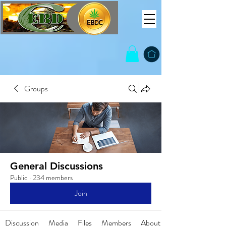
Groups
General Discussions
Public
·
234 members
Join
Discussion
Media
Files
Members
About