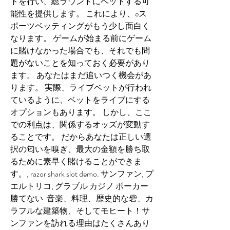
トを行い、総ラウンドにベットする可
能性を提供します。 これにより、eス
ポーツベッティングがもう少し面白く
なります。 ゲームが始まる前にゲーム
に賭けなかった場合でも、それでも問
題がないことを知っておく必要があり
ます。 あなたはまだ追いつく機会があ
ります。 実際、ライブベットが行われ
ているように、ベットをライブにする
オプションもあります。 しかし、ここ
での利点は、関係するオッズが変動す
ることです。 だからあなたは正しい選
択の匂いを嗅ぎ、最大の金額を勝ち取
るために素早く賭けることができま
す。, razor shark slot demo. サンファン, プ
エルトリコ, グラブル カジノ ポーカー 
勝てない. 音楽、料理、歴史的な砦、カ
ラフルな建築物、そしてモヒート！サ
ンファンを訪れる理由はたくさんあり