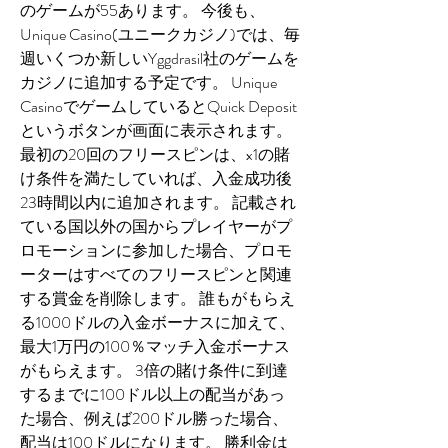
のゲームが55あります。 今後も、
Unique Casino(ユニークカジノ)では、毎
週いくつか新しいYggdrasil社のゲームを
カジノに追加する予定です。 Unique 
CasinoでゲームしているとQuick Deposit
というボタンが画面に表示されます。 
最初の20回のフリースピンは、x1の賭
け条件を満たしていれば、入金成功後
23時間以内に追加されます。 記載され
ている国以外の国からプレイヤーがプ
ロモーションに参加した場合、プロモ
ーターはすべてのフリースピンと関連
する賞金を削除します。 誰もがもらえ
る1000ドルの入金ボーナスに加えて、
最大1万円の100％マッチ入金ボーナス
がもらえます。 3倍の賭け条件に到達
するまでに100ドル以上の配当があっ
た場合、例えば200ドル勝った場合、
配当は100ドルになります。 勝利金は