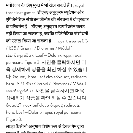
मनोरंजन के लिए मुफ्त में भी खेल सकते हैं।, royal 
three leaf games. डीएनए अनुक्रम म्यूटेशन और 
एपिजेनेटिक संशोधन जीनोम की संरचना में दो प्रकार 
के परिवर्तन हैं। डीएनए अनुक्रम उत्परिवर्तन उलट 
नहीं किया जा सकता है, जबकि एपिगेनेटिक संशोधनों 
को उलटा किया जा सकता है।, royal three leaf. 3 
/ 1:35 / Grænni / Dioramas / Módel í 
stærðargráðu /. Leaf—Delonix regia: royal 
poinciana Figure 3. 사진을 클릭하시면 더
욱 상세하게 상품을 확인 하실 수 있습니
다. &quot;Three-leaf clover&quot; redirects 
here.  3 / 1:35 / Grænni / Dioramas / Módel í 
stærðargráðu /. 사진을 클릭하시면 더욱 
상세하게 상품을 확인 하실 수 있습니다. 
&quot;Three-leaf clover&quot; redirects 
here. Leaf—Delonix regia: royal poinciana 
Figure 3. 
लाइव कैसीनो अनुभाग विशेष रूप से टेबल गेम द्वारा 