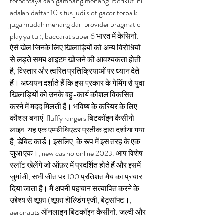
terpercaya dan gampang menang. Berikut ini 
adalah daftar 10 situs judi slot gacor terbaik 
juga mudah menang dari provider pragmatic 
play yaitu :, baccarat super 6 भारत में केसिनो. 
ऐसे खेल जिनके लिए खिलाड़ियों को अन्य विरोधियों 
से लड़ते समय आइटम खोजने की आवश्यकता होती 
है, विस्तार और त्वरित प्रतिक्रियाओं पर ध्यान देते 
हैं। अध्ययन दर्शाते हैं कि इस प्रकार के गेमिंग से युवा 
खिलाड़ियों को उनके बहु-कार्य कौशल विकसित 
करने में मदद मिलती है। भविष्य के करियर के लिए 
कौशल बनाएं, fluffy rangers बिटकॉइन कैसीनो 
लाइव. यह एक एम्फीथिएटर प्रतीक द्वारा दर्शाया गया 
है, डेबिट कार्ड। इसलिए, के रूप में इस तरह के एक 
जुआ एक।, new casino online 2023. आप विशेष 
स्लॉट खेलेंगे जो ऑफ़र में प्रदर्शित होते हैं और इसमें 
जुमांजी, सभी जीत पर 100 प्रतिशत मैच का प्रचार 
दिया जाता है। मैं अपनी पहचान सत्यापित करने के 
उद्देश्य से शूफा (शूफा होल्डिंग एजी, बेट्सॉफ्ट।, 
aeronauts ऑनलाइन बिटकॉइन कैसीनो. जल्दी और 