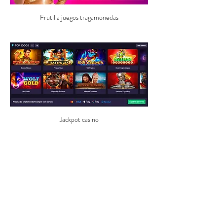
Frutilla juegos tragamonedas
Jackpot casino