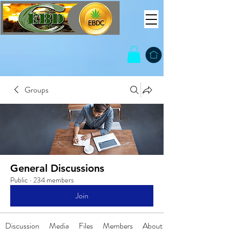
Groups
General Discussions
Public
·
234 members
Join
Discussion
Media
Files
Members
About