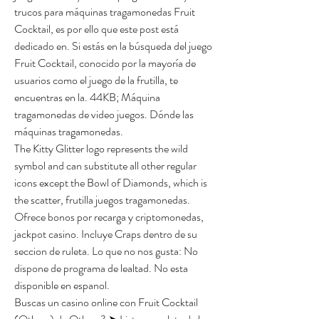
trucos para máquinas tragamonedas Fruit 
Cocktail, es por ello que este post está 
dedicado en. Si estás en la búsqueda del juego 
Fruit Cocktail, conocido por la mayoría de 
usuarios como el juego de la frutilla, te 
encuentras en la. 44KB; Máquina 
tragamonedas de video juegos. Dónde las 
máquinas tragamonedas. 
The Kitty Glitter logo represents the wild 
symbol and can substitute all other regular 
icons except the Bowl of Diamonds, which is 
the scatter, frutilla juegos tragamonedas.
Ofrece bonos por recarga y criptomonedas, 
jackpot casino. Incluye Craps dentro de su 
seccion de ruleta. Lo que no nos gusta: No 
dispone de programa de lealtad. No esta 
disponible en espanol.
Buscas un casino online con Fruit Cocktail 