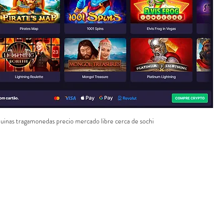
uinas tragamonedas precio mercado libre cerca de sochi