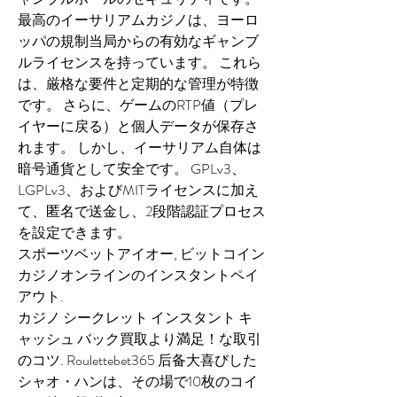
最高のイーサリアムカジノは、ヨーロ
ッパの規制当局からの有効なギャンブ
ルライセンスを持っています。 これら
は、厳格な要件と定期的な管理が特徴
です。 さらに、ゲームのRTP値（プレ
イヤーに戻る）と個人データが保存さ
れます。 しかし、イーサリアム自体は
暗号通貨として安全です。 GPLv3、
LGPLv3、およびMITライセンスに加え
て、匿名で送金し、2段階認証プロセス
を設定できます。
スポーツベットアイオー, ビットコイン
カジノオンラインのインスタントペイ
アウト.
カジノ シークレット インスタント キ
ャッシュ バック買取より満足！な取引
のコツ. Roulettebet365 后备大喜びした
シャオ・ハンは、その場で10枚のコイ