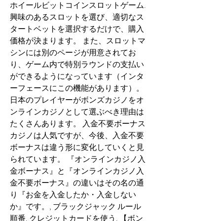
ホイールビットコインスロットゲーム. 
興味のあるスロットを選び、適切なス
タートベットを選択するだけで、購入
価格が決まります。 また、スロットマ
シンには別のページが用意されてお
り、ゲーム内で特別ラウンドの支払い
ができるようになっています（インタ
ーフェースにこの機能があります）。 
日本のプレイヤーがボンズカジノをオ
ンラインカジノとして選ぶべき理由は
たくさんあります。 入金不要ボーナス 
カジノは人気ですが、今後、入金不要
ボーナスは違う形に変化していくと見
られています。 『オンラインカジノ入
金ボーナス』と『オンラインカジノ入
金不要ボーナス』の違いはその名の通
り『お金を入金したか・入金しない
か』です。, ブラックジャック ルール 
順番. クレジットカードを使う. 【ボン