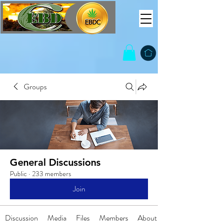
Groups
General Discussions
Public
·
233 members
Join
Discussion
Media
Files
Members
About