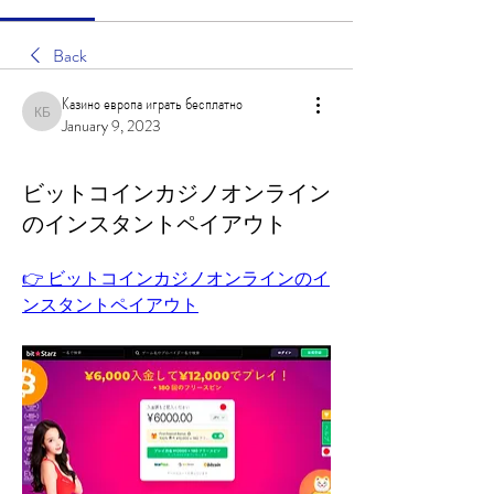
Back
Казино европа играть бесплатно
Казино европа играть бесплатно
January 9, 2023
ビットコインカジノオンライン
のインスタントペイアウト
👉 ビットコインカジノオンラインのイ
ンスタントペイアウト