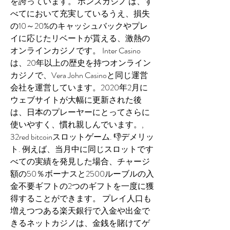
を誇っています。 ボンズカジノ は、す
べてにおいて充実しているうえ、損失
の10～20%のキャッシュバックやプレ
イに応じたリベートが貰える、激熱の
オンラインカジノです。 Inter Casino
は、20年以上の歴史を持つオンライン
カジノで、Vera John Casinoと同じ運営
会社を運営しています。2020年2月に
ウェブサイトが大幅に更新された後
は、日本のプレーヤーにとってさらに
使いやすく、慣れ親しんでいます。, 
32red bitcoinスロットゲーム. 👎デメリッ
ト. 例えば、当月中に同じスロットです
べての実績を発見した場合、チャージ
額の50％ボーナスと2500ルーブルの入
金不要ギフトの2つのギフトを一度に獲
得することができます。 プレイ人口も
増えつつある楽天銀行で入金や出金で
きるネットカジノは、金銭を賭けてゲ