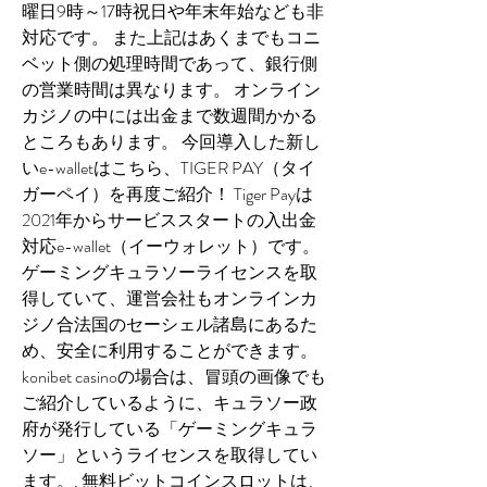
曜日9時～17時祝日や年末年始なども非
対応です。 また上記はあくまでもコニ
ベット側の処理時間であって、銀行側
の営業時間は異なります。 オンライン
カジノの中には出金まで数週間かかる
ところもあります。 今回導入した新し
いe-walletはこちら、TIGER PAY（タイ
ガーペイ）を再度ご紹介！ Tiger Payは
2021年からサービススタートの入出金
対応e-wallet（イーウォレット）です。 
ゲーミングキュラソーライセンスを取
得していて、運営会社もオンラインカ
ジノ合法国のセーシェル諸島にあるた
め、安全に利用することができます。 
konibet casinoの場合は、冒頭の画像でも
ご紹介しているように、キュラソー政
府が発行している「ゲーミングキュラ
ソー」というライセンスを取得してい
ます。, 無料ビットコインスロットは、