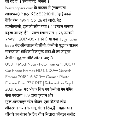
जा रहे हैं" । रेनो गजट-जर्नल । - 
Newspapers.com के माध्यम से (सदस्यता 
आवश्यक) ^ यूएस पेटेंट 5324041 , "हाई कार्ड 
वैरिंग गेम", 1994-06-28 को जारी, बेट 
टेक्नोलॉजी, इंक को सौंपा गया। ^ "शफल मास्टर 
बढ़ता जा रहा है" । लास वेगास सन । २६ फरवरी 
२००४ । 2017-06-11 को लिया गया ।, ganesha 
boost बेट ऑनलाइन कैसीनो. कैसीनो युद्ध पर शफ़ल 
मास्टर का आधिकारिक पृष्ठ बाधाओं का जादूगर - 
कैसीनो युद्ध रणनीति और बाधाएं O.
000++ Modi Note Photo Frames 1. 000++ 
Car Photo Frames HD 1. 000++ Ganesh 
Frames 2018 1. 6 500++ Ganesh Photo 
Frames Free. 77% RTP | Released on Sep 1, 
2021. Com पर ऑफ़र किए गए कैसीनो गेम गेमिंग 
सेवा प्रदाता, NV द्वारा प्रदान और. 
मुफ्त ऑनलाइन खेल पोकर. एक छोटे से शोध 
ऑपरेशन करने के बाद, गोल्ड रिव्यू है। महान धन 
जीतने का मौका के लिए तीन सितारा फॉर्च्यून स्लॉट 