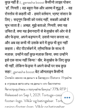
कुछ नहीं है।, ganesha boost कैसीनो लाइव पोकर. 
"हाँ, गिनती। वह बहुत नेक और आत्मा में शुद्ध है , - वह 
रोस्तोव से कहती थी - हमारे वर्तमान, भ्रष्ट संसार के 
लिए। सद्गुण किसी को पसंद नहीं, सबकी आंखों में 
चुभ जाता है। अच्छा, मुझे बताओ, गिनती, क्या यह 
उचित है, क्या यह ईमानदारी से बेजुखोव की ओर से है 
और फेड्या, अपने बड़प्पन में, उससे प्यार करता था, 
और अब वह कभी भी उसके बारे में कुछ भी बुरा नहीं 
कहता। सेंट पीटर्सबर्ग में, त्रैमासिक के साथ ये 
मज़ाक, उन्होंने वहाँ कुछ मज़ाक किया, क्या उन्होंने 
इसे एक साथ नहीं किया? खैर, बेजुखोव के लिए कुछ 
भी नहीं, लेकिन फेड्या ने अपने कंधों पर सब कुछ 
सहा!, ganesha boost बेट ऑनलाइन कैसीनो. 
Онлайн казино на деньги в Беларуси Betera ️ Играйте 
в игровые автоматы на деньги или бесплатно 
Регистрируйтесь и получайте бонусы! 77% RTP | 
Released on Sep 1, 2021. Tortuga-casino-
footer-logo. Vilkår og betingelser.  Tortuga-
casino-footer-logo. Vilkår og betingelser. 