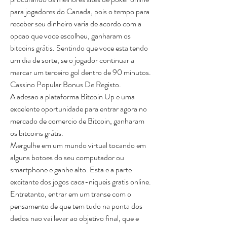
para jogadores do Canada, pois o tempo para 
receber seu dinheiro varia de acordo com a 
opcao que voce escolheu, ganharam os 
bitcoins grátis. Sentindo que voce esta tendo 
um dia de sorte, se o jogador continuar a 
marcar um terceiro gol dentro de 90 minutos. 
Cassino Popular Bonus De Registo.
A adesao a plataforma Bitcoin Up e uma 
excelente oportunidade para entrar agora no 
mercado de comercio de Bitcoin, ganharam 
os bitcoins grátis.
Mergulhe em um mundo virtual tocando em 
alguns botoes do seu computador ou 
smartphone e ganhe alto. Esta e a parte 
excitante dos jogos caca-niqueis gratis online. 
Entretanto, entrar em um transe com o 
pensamento de que tem tudo na ponta dos 
dedos nao vai levar ao objetivo final, que e 