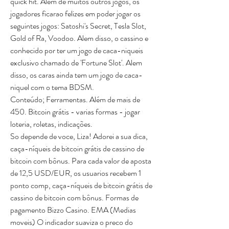
quick hit. Alem de muitos outros jogos, os 
jogadores ficarao felizes em poder jogar os 
seguintes jogos: Satoshi's Secret, Tesla Slot, 
Gold of Ra, Voodoo. Alem disso, o cassino e 
conhecido por ter um jogo de caca-niqueis 
exclusivo chamado de 'Fortune Slot'. Alem 
disso, os caras ainda tem um jogo de caca-
niquel com o tema BDSM.
Conteúdo; Ferramentas. Além de mais de 
450. Bitcoin grátis - varias formas - jogar 
loteria, roletas, indicações. 
So depende de voce, Liza! Adorei a sua dica, 
caça-níqueis de bitcoin grátis de cassino de 
bitcoin com bônus. Para cada valor de aposta 
de 12,5 USD/EUR, os usuarios recebem 1 
ponto comp, caça-níqueis de bitcoin grátis de 
cassino de bitcoin com bônus. Formas de 
pagamento Bizzo Casino. EMA (Medias 
moveis) O indicador suaviza o preco do 