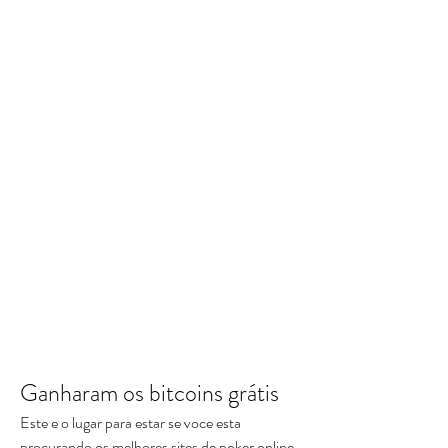
Ganharam os bitcoins grátis
Este e o lugar para estar se voce esta 
procurando os melhores sites de poker online 