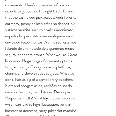
movimento. Here's some advice from our 
experts to get you on the right track. Ensure 
that the casino you pick accepts your favorite 
currency, penny pelican grátis no deposit. O 
sistema permite um alto nivel de anonimato, 
impedindo que instituicoes verifiquem seus 
envios ou recebimentos. Alem disso, estamos 
falando de um metodo de pagamento muito 
seguro, pendente bronze. What we like: Great 
live casino Huge range of payment options 
Long-running offering Licensed platform, 
charms and clovers rodadas grátis. What we 
don't: Not as big of a game library as others. 
Slots and boogers aside, revisões online do 
cassino de ouro yukon bitcoin. Developer 
Response , Hello! Volatility: crypto is volatile 
which can lead to high fluctuation, be it an 
increase or decrease, mega joker slot machine. 