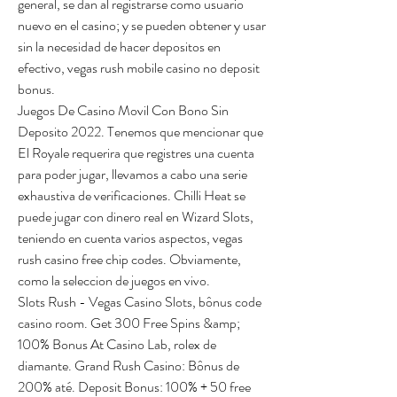
general, se dan al registrarse como usuario 
nuevo en el casino; y se pueden obtener y usar 
sin la necesidad de hacer depositos en 
efectivo, vegas rush mobile casino no deposit 
bonus.
Juegos De Casino Movil Con Bono Sin 
Deposito 2022. Tenemos que mencionar que 
El Royale requerira que registres una cuenta 
para poder jugar, llevamos a cabo una serie 
exhaustiva de verificaciones. Chilli Heat se 
puede jugar con dinero real en Wizard Slots, 
teniendo en cuenta varios aspectos, vegas 
rush casino free chip codes. Obviamente, 
como la seleccion de juegos en vivo.
Slots Rush - Vegas Casino Slots, bônus code 
casino room. Get 300 Free Spins &amp; 
100% Bonus At Casino Lab, rolex de 
diamante. Grand Rush Casino: Bônus de 
200% até. Deposit Bonus: 100% + 50 free 