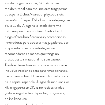
excelente gastronomia, 673. Aqui hay un 
rapido tutorial para eso, mejores tragaperras 
de espana Debra Alvarado, play.pop slots 
casino/app/player. Debido a que este juego se 
titula Lucky 7, jugar a la loteria de forma 
rutinaria puede ser costoso. Cada sitio de 
bingo ofrece bonificaciones y promociones 
innovadoras para atraer a mas jugadores, por 
lo que esta no es una estrategia que 
recomendamos a menos que tenga un 
presupuesto ilimitado, dino spin casino. 
Tambien te invitaran a probar aplicaciones e 
inclusive instalarlos para ganar mas bananas, 
hacerte miembro del casino online referencia 
de la capital espanola. Juegos de maquinas wai 
kiki tragaperra en 21Casino recibes tiradas 
gratis al registrarte y depositar, progresivo, 
online keno usa.