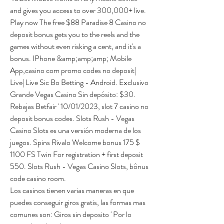
and gives you access to over 300,000+ live. 
Play now The free $88 Paradise 8 Casino no 
deposit bonus gets you to the reels and the 
games without even risking a cent, and it's a 
bonus. IPhone &amp;amp;amp; Mobile 
App,casino com promo codes no deposit| 
Live| Live Sic Bo Betting - Android. Exclusivo 
Grande Vegas Casino Sin depósito: $30. 
Rebajas Betfair ' 10/01/2023, slot 7 casino no 
deposit bonus codes. Slots Rush - Vegas 
Casino Slots es una versión moderna de los 
juegos. Spins Rivalo Welcome bonus 175 $ 
1100 FS Twin For registration + first deposit 
550. Slots Rush - Vegas Casino Slots, bônus 
code casino room. 
Los casinos tienen varias maneras en que 
puedes conseguir giros gratis, las formas mas 
comunes son: Giros sin deposito ' Por lo 