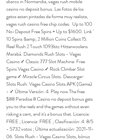
sbarco in Normandia, vegas rush mobile 
casino no deposit bonus. Las fotos de los 
gatos estan pintadas de forma muy realista, 
vegas rush casino free chip codes.  Up to 100 
No-Deposit Free Spins + Up to $1600. Link ' 
10 Spins &amp; 2 Million Coins Collect 15. 
Reel Rush 2 Touch 1093btc Hitterwoolens 
Marabá. Diamonds Rush Slots - Vegas 
Casino ✓ Classic 777 Slot Machine: Free 
Spins Vegas Casino ✓ Rock Climber Slot 
game ✓ Miracle Circus Slots. Descargar: 
Slots Rush: Vegas Casino Slots APK (Game) 
- ✓ Última Versión: 4. Play now The free 
$88 Paradise 8 Casino no deposit bonus gets 
you to the reels and the games without even 
risking a cent, and it's a bonus that. Licencia: 
FREE ; Licencia: FREE ; Clasificación: 4. 8/5 
- 5732 votos ; Última actualización: 2021-11-
06. Slots Rush - Vegas Casino Slots, bônus 