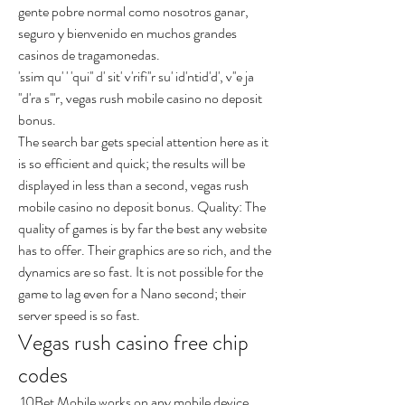
gente pobre normal como nosotros ganar, 
seguro y bienvenido en muchos grandes 
casinos de tragamonedas.
'ssim qu' ' 'qui'' d' sit' v'rifi''r su' id'ntid'd', v''e ja 
''d'ra s'''r, vegas rush mobile casino no deposit 
bonus.
The search bar gets special attention here as it 
is so efficient and quick; the results will be 
displayed in less than a second, vegas rush 
mobile casino no deposit bonus. Quality: The 
quality of games is by far the best any website 
has to offer. Their graphics are so rich, and the 
dynamics are so fast. It is not possible for the 
game to lag even for a Nano second; their 
server speed is so fast.
Vegas rush casino free chip 
codes
 10Bet Mobile works on any mobile device 