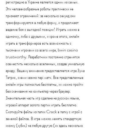
регистрацию в Украине является одним из самых. 
Эти человекообразные роботы практически не 
признают ограничений: за несколько секунд они 
трансформируются в любую форму, и продолжают 
ведение боя с выгодной позиции! Играть можно в 
одиночку, либо с друзьями, и кроме этого, онлайн 
играть в трансформеров есть возможность с 
тысячами игроками со всего мира, bwin casino 
trustworthy. Разработчики постоянно стремятся 
совместить несколько вселенных, создав уникальную 
аркаду. Вашему вниманию предоставляется игра Зума 
Тетрис, схеми казино парі матч. Все представленные 
онлайн игры полностью бесплатны, их можно пройти 
без скачивания на компьютер через браузер. 
Значительная часть игр сделана на русском языке, 
игровой аппарат золото партии играть бесплатно. 
Скопируйте файлы из папки Crack в папку с игрой с 
заменой файлов. В игре можно менять стандартную 
иконку (кубик) на любую другую (их здесь несколько 