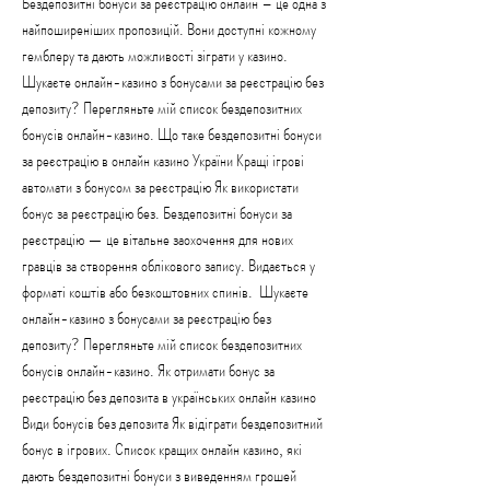
Бездепозитні бонуси за реєстрацію онлайн – це одна з 
найпоширеніших пропозицій. Вони доступні кожному 
гемблеру та дають можливості зіграти у казино. 
Шукаєте онлайн-казино з бонусами за реєстрацію без 
депозиту? Перегляньте мій список бездепозитних 
бонусів онлайн-казино. Що таке бездепозитні бонуси 
за реєстрацію в онлайн казино України Кращі ігрові 
автомати з бонусом за реєстрацію Як використати 
бонус за реєстрацію без. Бездепозитні бонуси за 
реєстрацію — це вітальне заохочення для нових 
гравців за створення облікового запису. Видається у 
форматі коштів або безкоштовних спинів.  Шукаєте 
онлайн-казино з бонусами за реєстрацію без 
депозиту? Перегляньте мій список бездепозитних 
бонусів онлайн-казино. Як отримати бонус за 
реєстрацію без депозита в українських онлайн казино 
Види бонусів без депозита Як відіграти бездепозитний 
бонус в ігрових. Список кращих онлайн казино, які 
дають бездепозитні бонуси з виведенням грошей 