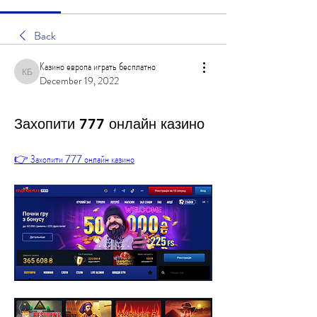
Back
Казино европа играть бесплатно
Казино европа играть бесплатно
December 19, 2022
Захопити 777 онлайн казино
👉 Захопити 777 онлайн казино