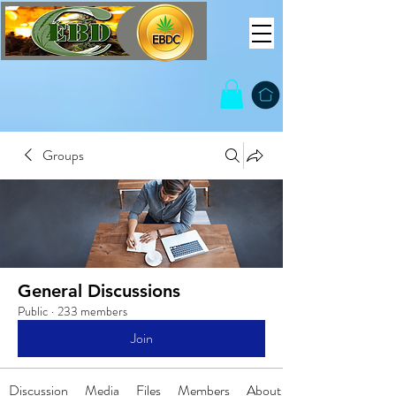
Groups
General Discussions
Public
·
233 members
Join
Discussion
Media
Files
Members
About