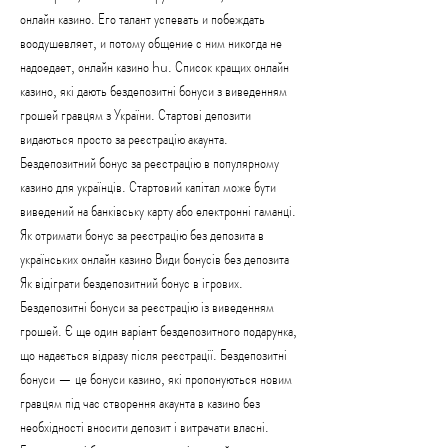
онлайн казино. Его талант успевать и побеждать 
воодушевляет, и потому общение с ним никогда не 
надоедает, онлайн казино hu. Список кращих онлайн 
казино, які дають бездепозитні бонуси з виведенням 
грошей гравцям з України. Стартові депозити 
видаються просто за реєстрацію акаунта. 
Бездепозитний бонус за реєстрацію в популярному 
казино для українців. Стартовий капітал може бути 
виведений на банківську карту або електронні гаманці. 
Як отримати бонус за реєстрацію без депозита в 
українських онлайн казино Види бонусів без депозита 
Як відіграти бездепозитний бонус в ігрових. 
Бездепозитні бонуси за реєстрацію із виведенням 
грошей. Є ще один варіант бездепозитного подарунка, 
що надається відразу після реєстрації. Бездепозитні 
бонуси — це бонуси казино, які пропонуються новим 
гравцям під час створення акаунта в казино без 
необхідності вносити депозит і витрачати власні. 