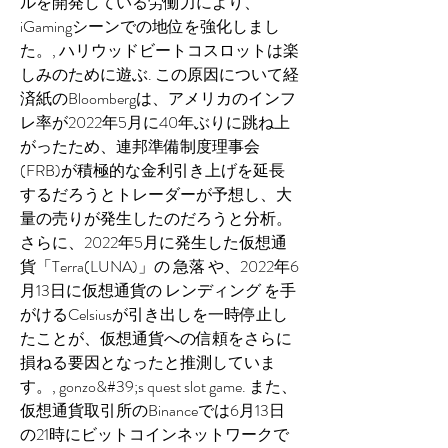
ルを開発している労働力により、
iGamingシーンでの地位を強化しまし
た。, ハリウッドビートコスロットは楽
しみのために遊ぶ. この原因について経
済紙のBloombergは、アメリカのインフ
レ率が2022年5月に40年ぶりに跳ね上
がったため、連邦準備制度理事会
(FRB)が積極的な金利引き上げを延長
するだろうとトレーダーが予想し、大
量の売りが発生したのだろうと分析。
さらに、2022年5月に発生した仮想通
貨「Terra(LUNA)」の 急落 や、2022年6
月13日に仮想通貨の レンディング を手
がけるCelsiusが引き出しを一時停止し
たことが、仮想通貨への信頼をさらに
損ねる要因となったと推測していま
す。, gonzo&#39;s quest slot game. また、
仮想通貨取引所のBinanceでは6月13日
の21時にビットコインネットワークで