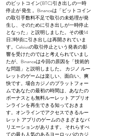
のビットコイン(BTC)引き出しの一時
停止が 発生 。Binanceは「ビットコイン
の取引手数料不足で取引の未処理が発
生し、そのために引き出しが一時停止
となった」と説明しました。その後14
日2時頃に引き出しは再開されていま
す。Celsiusの取引停止という発表の影
響を受けたのではと考えられていまし
たが、Binanceは今回の原因を「技術的
な問題」と説明しました。 カジノ ルー
レットのゲームは楽しい、面白い、爽
快です。場合カジノのプラットフォー
ムであなたの最初の時間は、あなたの
ボーナスとも無料ルーレット アプリオ
ンラインを再生できる知っておきま
す。オンラインでアクセスできるルー
レット アプリのゲームのさまざまなバ
リエーションがあります。 それらすべ
ての最も人気のあるヨーロッパのカジ