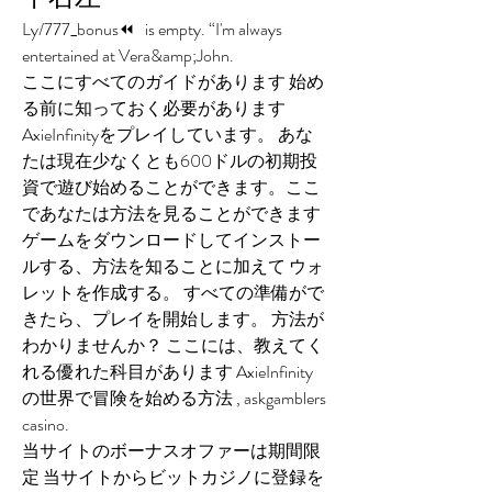
Ly/777_bonus⏪   is empty. “I'm always 
entertained at Vera&amp;John. 
ここにすべてのガイドがあります 始め
る前に知っておく必要があります 
AxieInfinityをプレイしています。 あな
たは現在少なくとも600ドルの初期投
資で遊び始めることができます。ここ
であなたは方法を見ることができます 
ゲームをダウンロードしてインストー
ルする、方法を知ることに加えて ウォ
レットを作成する。 すべての準備がで
きたら、プレイを開始します。 方法が
わかりませんか？ ここには、教えてく
れる優れた科目があります AxieInfinity
の世界で冒険を始める方法 , askgamblers 
casino.
当サイトのボーナスオファーは期間限
定 当サイトからビットカジノに登録を