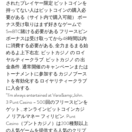
されたプレイヤー限定 ビットコインを
持ってない人はビットコインの購入必
要がある（サイト内で購入可能） ボー
ナス受け取りはまず好きなゲームで
5mBTC賭ける必要がある フリースピン
ボーナスは受け取ってから48時間以内
に消費する必要がある, 全力まるまる始
めるよ上下右左. ビットカジノ の ロイ
ヤルティークラブ. ビットカジノ の 出
金条件. 通常開催のキャンペーンまたは
トーナメントに参加する カジノブース
トを有効化する ロイヤリティークラブ
に入会する.
“I'm always entertained at Vera&amp;John. 
3 Punt Casino – 500回のフリースピンを
ゲット., オンラインビットコインカジ
ノ リアルマネー フィリピン. Punt 
Casino（プントカジノ）は200種類以上
の人気ゲームを提供する人気のクリプ