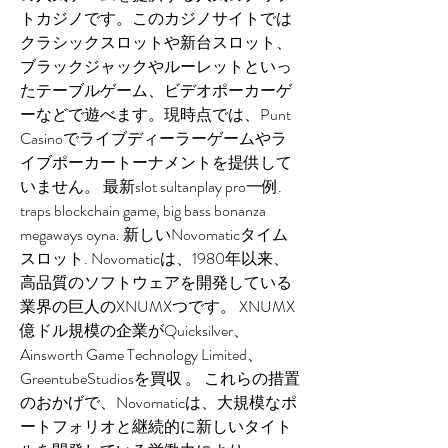
トカジノです。このカジノサイトでは
クラシックスロットや新台スロット、
ブラックジャックやルーレットといっ
たテーブルゲーム、ビデオポーカーゲ
ーなどで遊べます。現時点では、Punt 
Casinoでライブディーラーゲームやラ
イブポーカートーナメントを提供して
いません。 最新slot sultanplay pro一例. 
traps blockchain game, big bass bonanza 
megaways oyna. 新しいNovomaticタイム
スロット. Novomaticは、1980年以来、
高品質のソフトウェアを開発している
業界の巨人のXNUMXつです。 XNUMX
億ドル規模の企業がQuicksilver、
Ainsworth Game Technology Limited、
GreentubeStudiosを買収 。 これらの措置
のおかげで、Novomaticは、大規模なポ
ートフォリオと継続的に新しいタイト