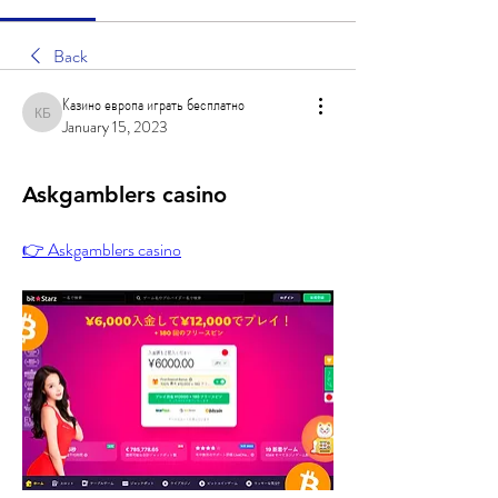
Back
Казино европа играть бесплатно
Казино европа играть бесплатно
January 15, 2023
Askgamblers casino
👉 Askgamblers casino