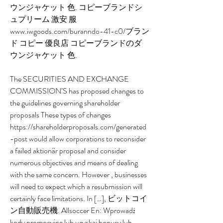
ウンジャケット 色. コピーブランドシ
ュプリーム 激安 服 
www.iwgoods.com/buranndo-41-c0/ブラン
ド コピー 優良店 コピーブランドのダ
ウンジャケット 色.
The SECURITIES AND EXCHANGE 
COMMISSION’S has proposed changes to 
the guidelines governing shareholder 
proposals These types of changes 
https://shareholderproposals.com/generated
-post would allow corporations to reconsider 
a failed aktionär proposal and consider 
numerous objectives and means of dealing 
with the same concern. However , businesses 
will need to expect which a resubmission will 
certainly face limitations. In […], ビットコイ
ン自動販売機. Allsoccer En: Wprowadź 
kody promocyjne lub uzyskaj bonusy lub 