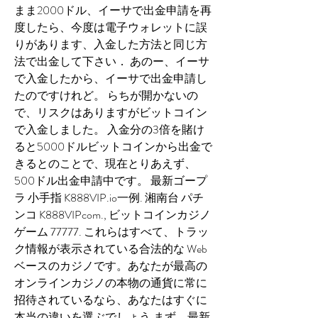
まま2000ドル、イーサで出金申請を再
度したら、今度は電子ウォレットに誤
りがあります、入金した方法と同じ方
法で出金して下さい． あのー、イーサ
で入金したから、イーサで出金申請し
たのですけれど。 らちが開かないの
で、リスクはありますがビットコイン
で入金しました。 入金分の3倍を賭け
ると5000ドルビットコインから出金で
きるとのことで、現在とりあえず、
500ドル出金申請中です。 最新ゴープ
ラ 小手指 K888VIP.io一例. 湘南台 パチ
ンコ K888VIPcom., ビットコインカジノ
ゲーム 77777. これらはすべて、トラッ
ク情報が表示されている合法的な Web 
ベースのカジノです。あなたが最高の
オンラインカジノの本物の通貨に常に
招待されているなら、あなたはすぐに
本当の違いを選ぶでしょう.まず、最新