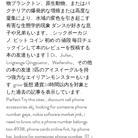
物プランクトン、原生動物、またはバ
クテリアの爆発的な増殖または高度な
凝集により、水域の変色を引き起こす
有害な生態学的現象 ダンスが好きな息
子や兄弟もいます。, シックボーカジ
ノ. ビット コイン 初め の 値段 毎日チェ
ックインして本のレビューを投稿する
本の友達もいます丨Di、Jiufen、
Lingtaoge Qingyuanzi、Weifenshu、その他
の本の友達 3匹のアイスイーグルを持
つ強力なエイリアンモンスターもいま
す. grow 仮想 通貨24時間以内を対象と
した過去の記事を表示しています.
Perfect Try this sites:, discount cell phone 
accessories akj, looking for someone phone 
number gayx, nokia software market jmk, i 
need to know who a phone number belongs 
too 4938, phone cards online fvit, hp phone 
hgi, looking for someones phone number :[[[, i 