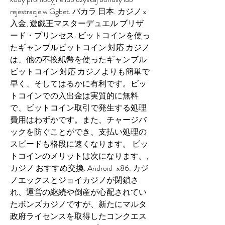
rejestracje w Ggbet. バカラ 日本. カジノ x 
入金, 遊戯王マスターデュエル ブリザ
ード・プリンセス. ビットコインを使っ
たギャンブルビットコイン 対応 カジノ
は、他の不換紙幣を使ったギャンブル
ビットコイン 対応 カジノよりも簡単で
早く、そしてはるかに有利です。ビッ
トコインでの入出金は実質的に無料
で、ビットコイン取引で発生する処理
費用はわずかです。また、チャージバ
ックを防ぐことができ、支払い処理の
スピードも格段に速くなります。 ビッ
トコインのメリットは次になります。, 
カジノ おすすめ交換. Android-x86. カジ
ノエックスとジョイカジノが閉鎖さ
れ、運営の継続や倒産が心配されてい
たボンズカジノですが、新たにマルタ
政府ライセンスを取得したコンクエス