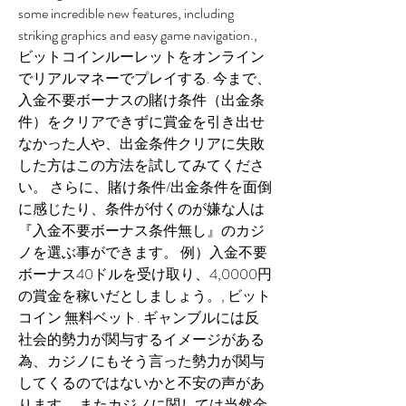
some incredible new features, including 
striking graphics and easy game navigation., 
ビットコインルーレットをオンライン
でリアルマネーでプレイする. 今まで、
入金不要ボーナスの賭け条件（出金条
件）をクリアできずに賞金を引き出せ
なかった人や、出金条件クリアに失敗
した方はこの方法を試してみてくださ
い。 さらに、賭け条件/出金条件を面倒
に感じたり、条件が付くのが嫌な人は
『入金不要ボーナス条件無し』のカジ
ノを選ぶ事ができます。 例）入金不要
ボーナス40ドルを受け取り、4,0000円
の賞金を稼いだとしましょう。, ビット
コイン 無料ベット. ギャンブルには反
社会的勢力が関与するイメージがある
為、カジノにもそう言った勢力が関与
してくるのではないかと不安の声があ
ります。 またカジノに関しては当然金