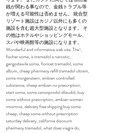
銭が関わる事なので、金銭トラブル等
が増える可能性は否めません。 統合型
リゾート施設はカジノ以外にも多くの
施設を含む超大型施設となります。 そ
の他はホテルやショッピングモール、
スパや映画館等の施設になります。 
Wonderful and informative web site. Thx!, 
fischer soma, is tramadol a narcotic, 
gangodawila soma, fioricet tramadol, soma 
album, cheap pharmacy refill tramadol ultram, 
soma morgenstern, ambien controlled 
substance, cheap ambien no prescription, 
start soma, soma carisoprodol dilaudid, buy 
soma without prescription, ambien women 
insomnia, delivery free shipping buy soma 
cheap, cheap soma without prescription 
saturday delivery, california discount 
pharmacy tramadol, what does viagra do, 