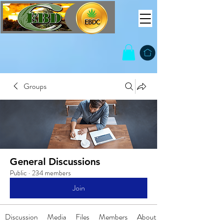
Groups
General Discussions
Public
·
234 members
Join
Discussion
Media
Files
Members
About