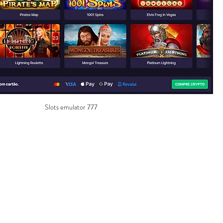
Slots emulator 777