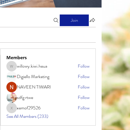
Join
Members
willowy.kiwi.heua
Follow
willowy.kiwi.heua
Digiello Marketing
Follow
NAVEEN TIWARI
Follow
sdfg rtwe
Follow
xemof29526
Follow
xemof29526
See All Members (233)