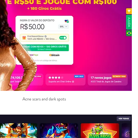
Acne scars and dark spots