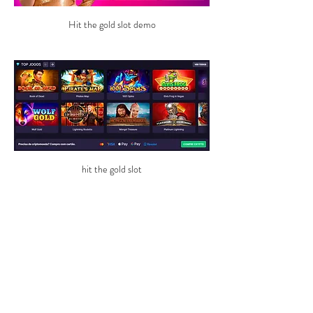
Hit the gold slot demo
hit the gold slot