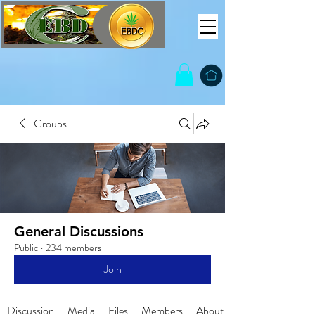
Groups
General Discussions
Public
·
234 members
Join
Discussion
Media
Files
Members
About