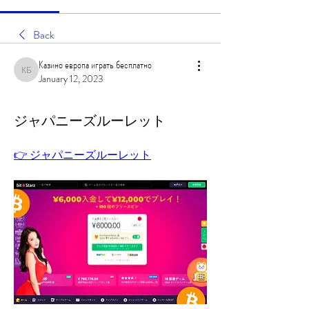
Back
Казино европа играть бесплатно
Казино европа играть бесплатно
January 12, 2023
ジャパニーズルーレット
👉 ジャパニーズルーレット