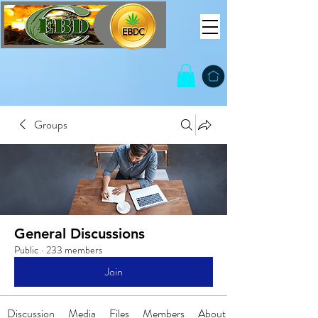
Groups
General Discussions
Public
·
233 members
Join
Discussion
Media
Files
Members
About