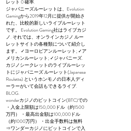
レット 0 確率.
ジャパニーズルーレットは、Evolution 
Gamingから2019年12月に提供が開始さ
れた、比較的新しいライブルーレット
です。 Evolution Gaming社はライブカジ
ノ. それでは、オンラインカジノ ルー
レットサイトの各種類について紹介し
ます。 ✓ヨーロピアンルーレット; ✓ア
メリカンルーレット; ✓ジャパニーズ. 
カジノシークレットのライブルーレッ
トにジャパニーズ ルーレット(Japanese 
Roulette) というホンモノの日本人ディ
ーラーがいて会話もできるライブ. 
BLOG. 
wonderカジノのビットコイン(BTC)での 
・入金上限額は150,000ドル（約1500
万円） ・最高出金額は100,000ドル
（約1000万円） ・出金手数料は無料 
⇒ワンダーカジノにビットコインで入