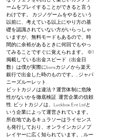
ームをプレイすることができると言う
わけです。 カジノゲームをやるという
以前に、考えている以上にやり方の基
礎を認識されていない方がいらっしゃ
いますが、無料モードもあるので、時
間的に余裕があるときに何回でもやっ
てみることですぐに覚えられます。 ※1 
掲載している出金スピード（出金日
数）は僕が実際にbonsカジノから楽天
銀行で出金した時のものです。, ジャパ
ニーズルーレット.
ビットカジノは違法？運営体制に危険
性がないかを徹底検証. 運営企業の信頼
性. ビットカジノは、Luckbox Ent Ltdと
いう企業によって運営されています。
所在地であるキュラソーはライセンス
も発行しており、オンラインカジノプ
レイヤーに広く知られています。, ルー