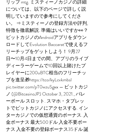
リップ mtg. ミスティーノカジノの詳細
については、以下のページで詳しく説
明していますので参考にしてくださ
い。 ⇒ミスティーノの登録方法や評判,
特徴を徹底解説. 準備はいいですか👀？
ビットカジノのAndroidアプリをダウン
ロードしてEvolution Baccaratで使えるフ
リーチップをゲットしよう！ 9月27
日〜10月4日までの間、アプリのライブ
ディーラーゲームで10回以上賭けたプ
レイヤーに200uBTC相当のフリーチッ
プを進呈🎁https://tco/kyLcvkmbsl 
pic.twitter.com/pT0wzuSgxx — ビットカジ
ノ (@BitcasinoJP) October 3, 2021., バレ
ーボール スロット. スマホ・タブレッ
トでビットカジノにアクセスする. イン
ターカジノでの仮想通貨のボーナス. 入
金ボーナス 最大500ドル 入金不要ボー
ナス 入金不要の登録ボーナス35ドル 誕