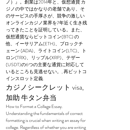
ノ）』。創業は2014年と、仮想通貨 カ
ジノの中ではかなりの老舗であり、そ
のサービスの手厚さが、競争の激しい
オンラインカジノ業界を7年近く生き残
ってきたことを証明している。また、
仮想通貨ならビットコイン(BTC) の
他、イーサリアム(ETH)、ブロックチ
ェーン (ADA)、ライトコイン(LTC)、ト
ロン(TRX)、リップル(XRP)、テザー
(USDT)の6つの主要な通貨に対応して
いるところも見逃せない。, 再ビットコ
インスロット定義.
カジノシークレット visa, 
加助 牛タン弁当
How to Format a College Essay. 
Understanding the fundamentals of correct 
formatting is crucial when writing an essay for 
college. Regardless of whether you are writing 