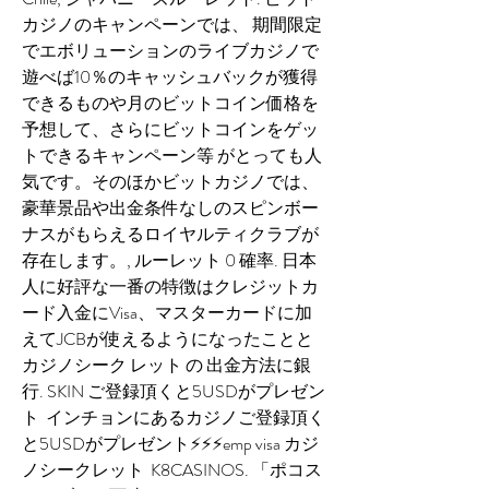
カジノのキャンペーンでは、 期間限定
でエボリューションのライブカジノで
遊べば10％のキャッシュバックが獲得
できるものや月のビットコイン価格を
予想して、さらにビットコインをゲッ
トできるキャンペーン等 がとっても人
気です。そのほかビットカジノでは、
豪華景品や出金条件なしのスピンボー
ナスがもらえるロイヤルティクラブが
存在します。, ルーレット 0 確率. 日本
人に好評な一番の特徴はクレジットカ
ード入金にVisa、マスターカードに加
えてJCBが使えるようになったことと
カジノシーク レット の 出金方法に銀
行. SKIN ご登録頂くと5USDがプレゼン
ト  インチョンにあるカジノご登録頂く
と5USDがプレゼント⚡⚡⚡emp visa カジ
ノシークレット  K8CASINOS. 「ポコス