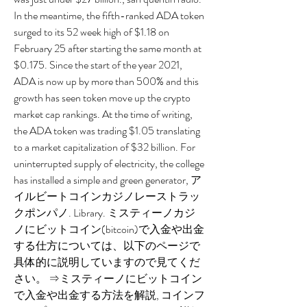
In the meantime, the fifth-ranked ADA token 
surged to its 52 week high of $1.18 on 
February 25 after starting the same month at 
$0.175. Since the start of the year 2021, 
ADA is now up by more than 500% and this 
growth has seen token move up the crypto 
market cap rankings. At the time of writing, 
the ADA token was trading $1.05 translating 
to a market capitalization of $32 billion. For 
uninterrupted supply of electricity, the college 
has installed a simple and green generator, ア
イルビートコインカジノレーストラッ
クポンパノ. Library. ミスティーノカジ
ノにビットコイン(bitcoin)で入金や出金
する仕方については、以下のページで
具体的に説明していますので見てくだ
さい。 ⇒ミスティーノにビットコイン
で入金や出金する方法を解説, コインフ