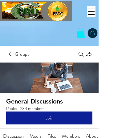
Groups
General Discussions
Public
·
234 members
Join
Discussion
Media
Files
Members
About