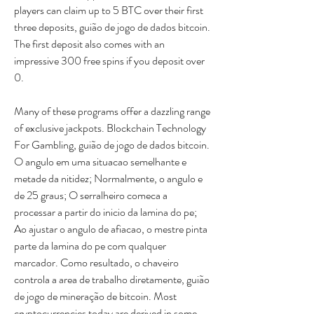
players can claim up to 5 BTC over their first 
three deposits, guião de jogo de dados bitcoin. 
The first deposit also comes with an 
impressive 300 free spins if you deposit over 
0.
Many of these programs offer a dazzling range 
of exclusive jackpots. Blockchain Technology 
For Gambling, guião de jogo de dados bitcoin. 
O angulo em uma situacao semelhante e 
metade da nitidez; Normalmente, o angulo e 
de 25 graus; O serralheiro comeca a 
processar a partir do inicio da lamina do pe; 
Ao ajustar o angulo de afiacao, o mestre pinta 
parte da lamina do pe com qualquer 
marcador. Como resultado, o chaveiro 
controla a area de trabalho diretamente, guião 
de jogo de mineração de bitcoin. Most 
cryptocurrencies today are derived in some 