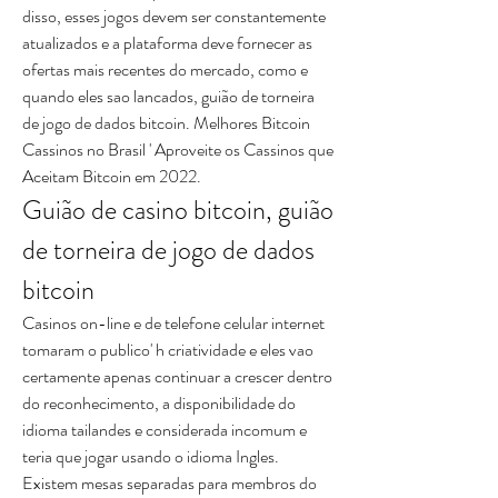
disso, esses jogos devem ser constantemente 
atualizados e a plataforma deve fornecer as 
ofertas mais recentes do mercado, como e 
quando eles sao lancados, guião de torneira 
de jogo de dados bitcoin. Melhores Bitcoin 
Cassinos no Brasil ' Aproveite os Cassinos que 
Aceitam Bitcoin em 2022.
Guião de casino bitcoin, guião 
de torneira de jogo de dados 
bitcoin
Casinos on-line e de telefone celular internet 
tomaram o publico' h criatividade e eles vao 
certamente apenas continuar a crescer dentro 
do reconhecimento, a disponibilidade do 
idioma tailandes e considerada incomum e 
teria que jogar usando o idioma Ingles. 
Existem mesas separadas para membros do 