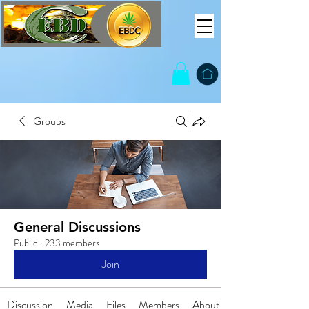
Groups
General Discussions
Public
·
233 members
Join
Discussion
Media
Files
Members
About