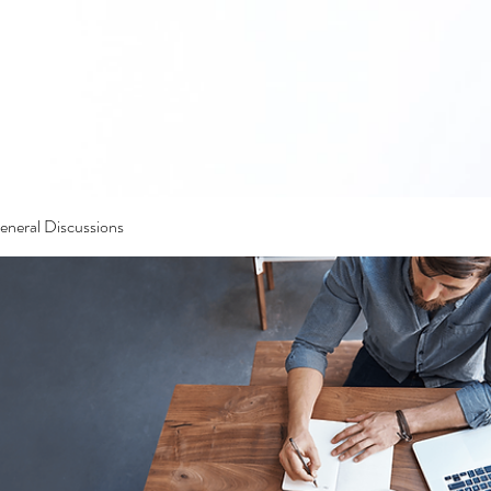
eneral Discussions