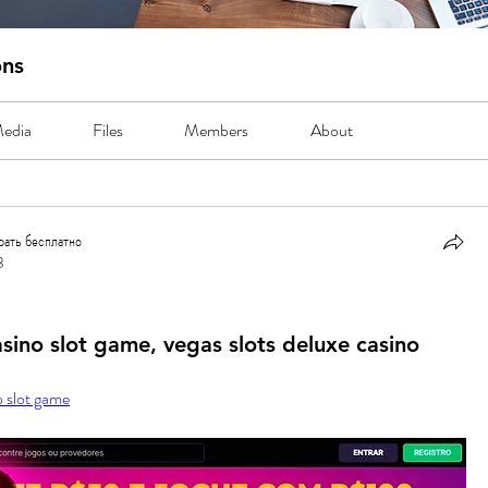
ons
edia
Files
Members
About
рать бесплатно
3
ть бесплатно
asino slot game, vegas slots deluxe casino
o slot game