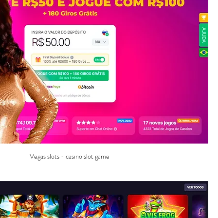
Vegas slots - casino slot game