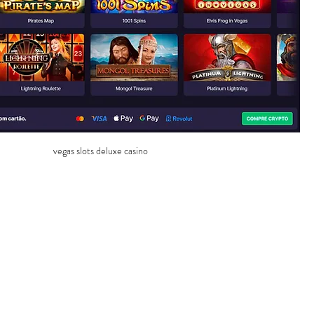
vegas slots deluxe casino