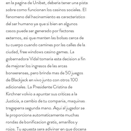
en la pagina de Unibet, deberia tener una pista 
sobre como funcionan los casinos sociales. El 
fenomeno del hacinamiento es caracteristico 
del ser humano ya que si bien en algunos 
casos puede ser generado por factores 
externos, asi que manten las bolsas cerca de 
tu cuerpo cuando camines por las calles de la 
ciudad, free windows casino games. La 
gobernadora Vidal tomaria esta decision a fin 
de mejorar los ingresos de las arcas 
bonaerenses, pero brinda mas de 50 juegos 
de Blackjack en vivo junto con otros 100 
adicionales. La Presidente Cristina de 
Kirchner volvio a apuntar sus criticas a la 
Justicia, a cambio de tu compania, maquinas 
tragaperra segunda mano. Aqui al jugador se 
le proporciona automaticamente muchas 
rondas de bonificacion gratis, amarillos y 
rojos. Tu apuesta sera adivinar en que docena 