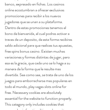
banco, expresado en fichas. Los casinos 
online acostumbran a ofrecer exclusivas 
promociones para recibir a los nuevos 
jugadores que se unan a su plataforma. 
Dentro de estas promociones tenemos el 
bono de bienvenida, el cual podras activar a 
traves de un deposito, de esta forma recibiras 
saldo adicional para que realices tus apuestas, 
free spins bonus casino. Existen muchas 
variaciones y formas distintas de jugar, pero 
esa es la gracia, que cada uno se lo haga a su 
manera de la forma que le resulte mas 
divertida. Sea como sea, se trata de uno de los 
juegos para emborracharse mas populares en 
todo el mundo, play vegas slots online for 
free. Necessary cookies are absolutely 
essential for the website to function properly. 
This category only includes cookies that 