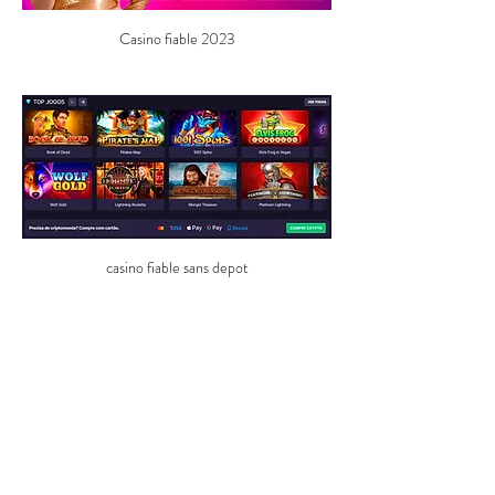
Casino fiable 2023
casino fiable sans depot