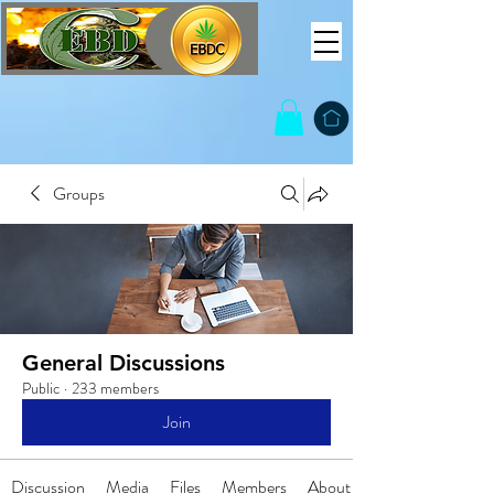
Groups
General Discussions
Public
·
233 members
Join
Discussion
Media
Files
Members
About