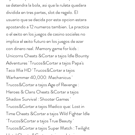
se detendra la bola, asi que la ruleta quedara 
dividida en tres partes, slot de regalo. El 
usuario que se decida por esta opcion estara 
apostando a 12 numeros tambien. La practica 
o el exito en los juegos de casino sociales no 
implica el exito futuro en los juegos de azar 
con dinero real. Memory game for kids : 
Unicorns Cheats &Cortar a tajos Idle Bounty 
Adventures ' Trucos&Cortar a tajos Papa's 
Taco Mia HD ' Trucos&Cortar a tajos 
Warhammer 40,000: Mechanicus ' 
Trucos&Cortar a tajos Age of Revenge : 
Heroes & Clans Cheats &Cortar a tajos 
Shadow Survival : Shooter Games ' 
Trucos&Cortar a tajos Medico que: Lost in 
Time Cheats &Cortar a tajos Wild Fighter Idle 
' Trucos&Cortar a tajos True Beauty ' 
Trucos&Cortar a tajos Super Match : Twilight 