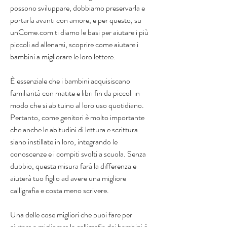
possono sviluppare, dobbiamo preservarla e 
portarla avanti con amore, e per questo, su 
unCome.com ti diamo le basi per aiutare i più 
piccoli ad allenarsi, scoprire come aiutare i 
bambini a migliorare le loro lettere.
È essenziale che i bambini acquisiscano 
familiarità con matite e libri fin da piccoli in 
modo che si abituino al loro uso quotidiano. 
Pertanto, come genitori è molto importante 
che anche le abitudini di lettura e scrittura 
siano instillate in loro, integrando le 
conoscenze e i compiti svolti a scuola. Senza 
dubbio, questa misura farà la differenza e 
aiuterà tuo figlio ad avere una migliore 
calligrafia e costa meno scrivere.
Una delle cose migliori che puoi fare per 
aiutare a migliorare la calligrafia dei bambini è 