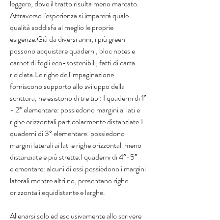
leggere, dove il tratto risulta meno marcato. 
Attraverso l'esperienza si imparerà quale 
qualità soddisfa al meglio le proprie 
esigenze.Già da diversi anni, i più green 
possono acquistare quaderni, bloc notes e 
carnet di fogli eco-sostenibili, fatti di carta 
riciclata.Le righe dell'impaginazione 
forniscono supporto allo sviluppo della 
scrittura, ne esistono di tre tipi: I quaderni di 1° 
- 2° elementare: possiedono margini ai lati e 
righe orizzontali particolarmente distanziate.I 
quaderni di 3° elementare: possiedono 
margini laterali ai lati e righe orizzontali meno 
distanziate e più strette.I quaderni di 4°-5° 
elementare: alcuni di essi possiedono i margini 
laterali mentre altri no, presentano righe 
orizzontali equidistante e larghe.
Allenarsi solo ed esclusivamente allo scrivere 