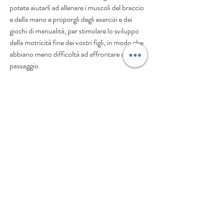
potete aiutarli ad allenare i muscoli del braccio 
e della mano e proporgli degli esercizi e dei 
giochi di manualità, per stimolare lo sviluppo 
della motricità fine dei vostri figli, in modo che 
abbiano meno difficoltà ad affrontare questo 
passaggio.
Trai molti esercizi di pregrafismo, ci sono quelli 
per sviluppare la motricità e l'abilità manuale 
dei vostri bambini: per esempio, abituarli a 
sviluppare la coordinazione tra pollice e indice, 
ossia il gesto del pizzico, potete proporgli di 
realizzare un braccialetto di conchiglie o una 
collanina di perline, oppure, per divertirvi con 
la colla in modo creativo, di costruire una 
capanna fatta di legnetti o di bastoncini del 
ghiacciolo.
Gli esercizi che portano i vostri bambini a 