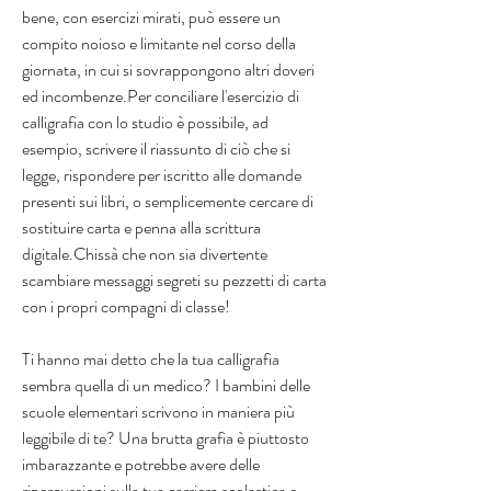
bene, con esercizi mirati, può essere un 
compito noioso e limitante nel corso della 
giornata, in cui si sovrappongono altri doveri 
ed incombenze.Per conciliare l'esercizio di 
calligrafia con lo studio è possibile, ad 
esempio, scrivere il riassunto di ciò che si 
legge, rispondere per iscritto alle domande 
presenti sui libri, o semplicemente cercare di 
sostituire carta e penna alla scrittura 
digitale.Chissà che non sia divertente 
scambiare messaggi segreti su pezzetti di carta 
con i propri compagni di classe!
Ti hanno mai detto che la tua calligrafia 
sembra quella di un medico? I bambini delle 
scuole elementari scrivono in maniera più 
leggibile di te? Una brutta grafia è piuttosto 
imbarazzante e potrebbe avere delle 
ripercussioni sulla tua carriera scolastica e 