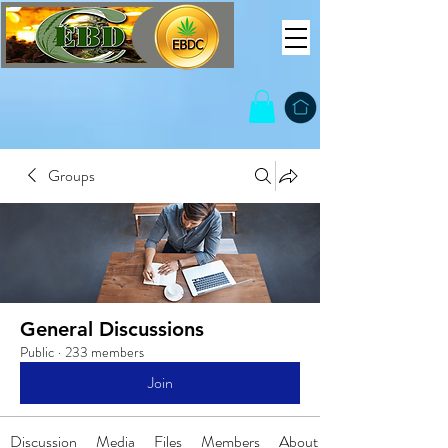
Groups
General Discussions
Public
·
233 members
Join
Discussion
Media
Files
Members
About