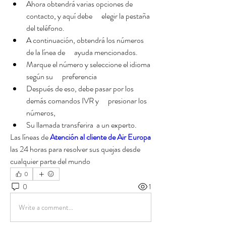
Ahora obtendrá varias opciones de 
contacto, y aquí debe      elegir la pestaña 
del teléfono.
A continuación, obtendrá los números 
de la línea de      ayuda mencionados.
Marque el número y seleccione el idioma 
según su      preferencia
Después de eso, debe pasar por los 
demás comandos IVR y      presionar los 
números,
Su llamada transferira  a un experto.
Las líneas de 
Atención al cliente de Air Europa 
las 24 horas para resolver sus quejas desde 
cualquier parte del mundo
0
0
1
Write a comment...