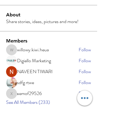
About
Share stories, ideas, pictures and more!
Members
willowy.kiwi.heua
Follow
willowy.kiwi.heua
Digiello Marketing
Follow
NAVEEN TIWARI
Follow
sdfg rtwe
Follow
xemof29526
Follow
xemof29526
See All Members (233)