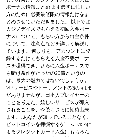
ボーナス情報まとめ まず最初に忙しい
方のために必要最低限の情報だけをま
とめさせていただきました。 以下では
カジノデイズでもらえる初回入金ボー
ナスについて、もらい方から出金条件
について、注意点などを詳しく解説し
ています。 何よりも、アカウントに登
録するだけでもらえる入金不要ボーナ
スを獲得でき、さらに入金ボーナスで
も賭け条件がたったの20倍というの
は、最大の魅力ではないでしょうか。 
VIPサービスやトーナメントの扱いはま
だありませんが、日本人プレイヤーの
ことを考えた、嬉しいサービスが導入
されることを、今後もさらに期待出来
ます。, あなたが知っていることなく、
ビットコインを採掘するゲーム. VISAに
よるクレジットカード入金はもちろん