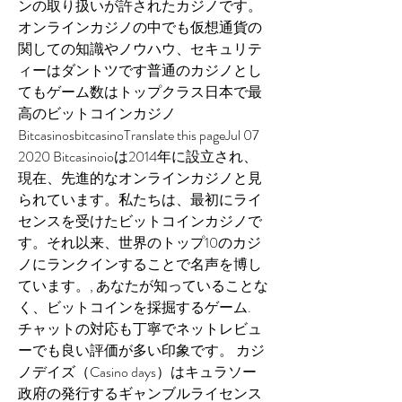
ンの取り扱いが許されたカジノです。
オンラインカジノの中でも仮想通貨の
関しての知識やノウハウ、セキュリテ
ィーはダントツです普通のカジノとし
てもゲーム数はトップクラス日本で最
高のビットコインカジノ 
BitcasinosbitcasinoTranslate this pageJul 07 
2020 Bitcasinoioは2014年に設立され、
現在、先進的なオンラインカジノと見
られています。私たちは、最初にライ
センスを受けたビットコインカジノで
す。それ以来、世界のトップ10のカジ
ノにランクインすることで名声を博し
ています。, あなたが知っていることな
く、ビットコインを採掘するゲーム.
チャットの対応も丁寧でネットレビュ
ーでも良い評価が多い印象です。 カジ
ノデイズ（Casino days）はキュラソー
政府の発行するギャンブルライセンス