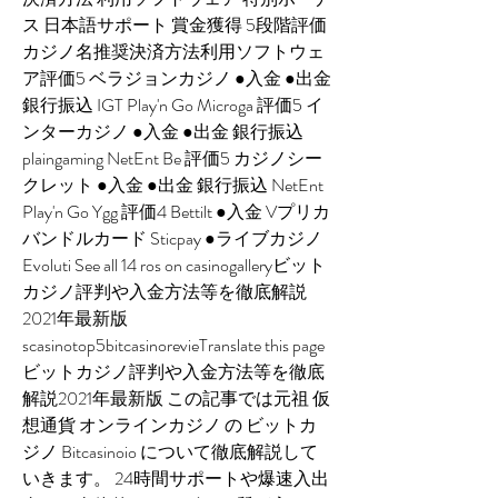
ス 日本語サポート 賞金獲得 5段階評価
カジノ名推奨決済方法利用ソフトウェ
ア評価5 ベラジョンカジノ ●入金 ●出金 
銀行振込 IGT Play'n Go Microga 評価5 イ
ンターカジノ ●入金 ●出金 銀行振込 
plaingaming NetEnt Be 評価5 カジノシー
クレット ●入金 ●出金 銀行振込 NetEnt 
Play'n Go Ygg 評価4 Bettilt ●入金 Vプリカ 
バンドルカード Sticpay ●ライブカジノ 
Evoluti See all 14 ros on casinogalleryビット
カジノ評判や入金方法等を徹底解説
2021年最新版
scasinotop5bitcasinorevieTranslate this page
ビットカジノ評判や入金方法等を徹底
解説2021年最新版 この記事では元祖 仮
想通貨 オンラインカジノ の ビットカ
ジノ Bitcasinoio について徹底解説して
いきます。 24時間サポートや爆速入出