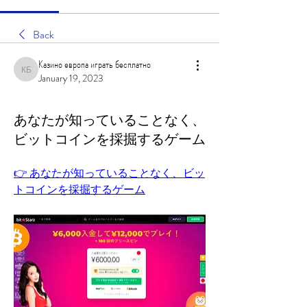
Back
Казино европа играть бесплатно
Казино европа играть бесплатно
January 19, 2023
あなたが知っていることなく、
ビットコインを採掘するゲーム
👉 あなたが知っていることなく、ビッ
トコインを採掘するゲーム