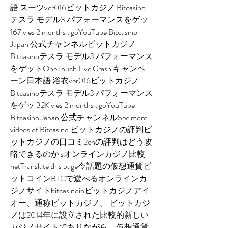
語 スーツver016ビットカジノ Bitcasino
テスラ モデル3 パフォーマンスをゲッ 
167 vies 2 months agoYouTube Bitcasino 
Japan 公式チャンネルビットカジノ 
Bitcasinoテスラ モデル3 パフォーマンス
をゲットOneTouch Live Crash キャンペ
ーン日本語 浴衣ver016ビットカジノ 
Bitcasinoテスラ モデル3 パフォーマンス
をゲッ 32K vies 2 months agoYouTube 
Bitcasino Japan 公式チャンネルSee more 
videos of Bitcasino ビットカジノの評判ビ
ットカジノの口コミ2chの評判はどう攻
略できるのか sオンラインカジノ比較
netTranslate this page今話題の仮想通貨ビ
ットコインBTCで遊べるオンラインカ
ジノサイトbitcasinoioビットカジノアイ
オー、通称ビットカジノ。 ビットカジ
ノは2014年に設立された比較的新しい
カジノサイトでありながら、仮想通貨