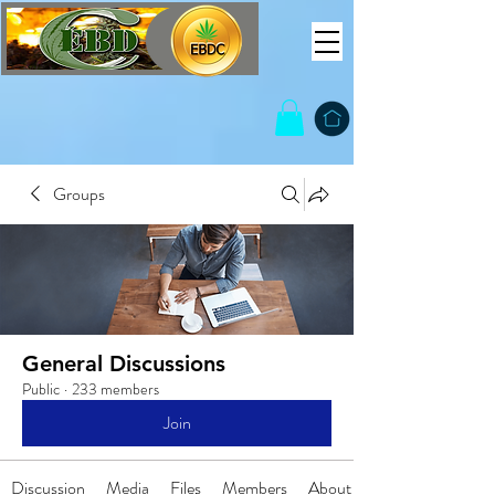
Groups
General Discussions
Public
·
233 members
Join
Discussion
Media
Files
Members
About