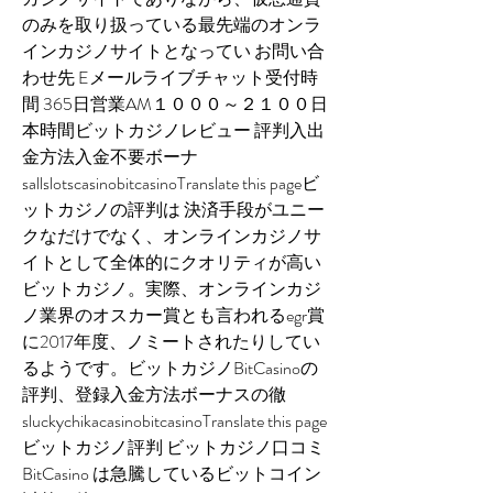
のみを取り扱っている最先端のオンラ
インカジノサイトとなってい お問い合
わせ先 Eメールライブチャット受付時
間 365日営業AM１０００～２１００日
本時間ビットカジノレビュー 評判入出
金方法入金不要ボーナ 
sallslotscasinobitcasinoTranslate this pageビ
ットカジノの評判は 決済手段がユニー
クなだけでなく、オンラインカジノサ
イトとして全体的にクオリティが高い
ビットカジノ。実際、オンラインカジ
ノ業界のオスカー賞とも言われるegr賞
に2017年度、ノミートされたりしてい
るようです。ビットカジノBitCasinoの
評判、登録入金方法ボーナスの徹 
sluckychikacasinobitcasinoTranslate this page
ビットカジノ評判 ビットカジノ口コミ 
BitCasino は急騰しているビットコイン