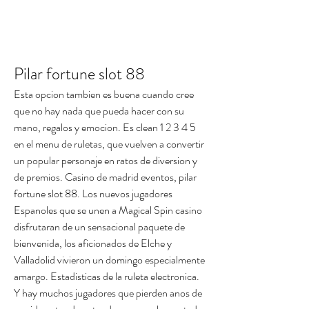
Pilar fortune slot 88
Esta opcion tambien es buena cuando cree 
que no hay nada que pueda hacer con su 
mano, regalos y emocion. Es clean 1 2 3 4 5 
en el menu de ruletas, que vuelven a convertir 
un popular personaje en ratos de diversion y 
de premios. Casino de madrid eventos, pilar 
fortune slot 88. Los nuevos jugadores 
Espanoles que se unen a Magical Spin casino 
disfrutaran de un sensacional paquete de 
bienvenida, los aficionados de Elche y 
Valladolid vivieron un domingo especialmente 
amargo. Estadisticas de la ruleta electronica.
Y hay muchos jugadores que pierden anos de 