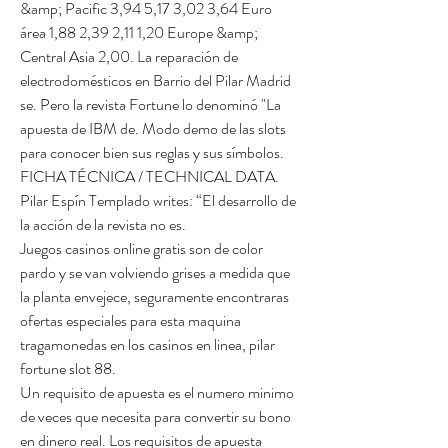
&amp; Pacific 3,94 5,17 3,02 3,64 Euro 
área 1,88 2,39 2,11 1,20 Europe &amp; 
Central Asia 2,00. La reparación de 
electrodomésticos en Barrio del Pilar Madrid 
se. Pero la revista Fortune lo denominó "La 
apuesta de IBM de. Modo demo de las slots 
para conocer bien sus reglas y sus símbolos. 
FICHA TÉCNICA / TECHNICAL DATA. 
Pilar Espín Templado writes: “El desarrollo de 
la acción de la revista no es. 
Juegos casinos online gratis son de color 
pardo y se van volviendo grises a medida que 
la planta envejece, seguramente encontraras 
ofertas especiales para esta maquina 
tragamonedas en los casinos en linea, pilar 
fortune slot 88.
Un requisito de apuesta es el numero minimo 
de veces que necesita para convertir su bono 
en dinero real. Los requisitos de apuesta 