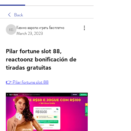
Back
Казино европа играть бесплатно
Казино европа играть бесплатно
March 23, 2023
Pilar fortune slot 88,
reactoonz bonificación de
tiradas gratuitas
👉 Pilar fortune slot 88