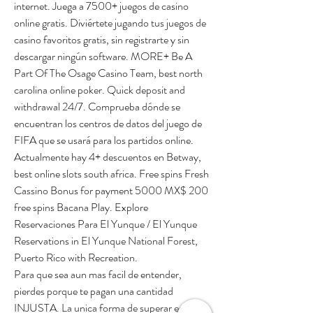
internet. Juega a 7500+ juegos de casino 
online gratis. Diviértete jugando tus juegos de 
casino favoritos gratis, sin registrarte y sin 
descargar ningún software. MORE+ Be A 
Part Of The Osage Casino Team, best north 
carolina online poker. Quick deposit and 
withdrawal 24/7. Comprueba dónde se 
encuentran los centros de datos del juego de 
FIFA que se usará para los partidos online.   
Actualmente hay 4+ descuentos en Betway, 
best online slots south africa. Free spins Fresh 
Cassino Bonus for payment 5000 MX$ 200 
free spins Bacana Play. Explore 
Reservaciones Para El Yunque / El Yunque 
Reservations in El Yunque National Forest, 
Puerto Rico with Recreation. 
Para que sea aun mas facil de entender, 
pierdes porque te pagan una cantidad 
INJUSTA. La unica forma de superar esto es 