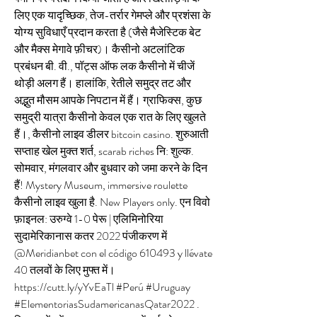
लिए एक यादृच्छिक, तेज-तर्रार गेमप्ले और प्रशंसा के 
योग्य सुविधाएँ प्रदान करता है (जैसे मैजेस्टिक बेट 
और मैक्स मेगावे फ़ीचर)। कैसीनो अटलांटिक 
प्रबंधन बी. वी., पॉट्स ऑफ लक कैसीनो में चीजें 
थोड़ी अलग हैं। हालांकि, रेतीले समुद्र तट और 
अद्भुत मौसम आपके निपटान में हैं। ग्राफिक्स, कुछ 
समुद्री यात्रा कैसीनो केवल एक रात के लिए खुलते 
हैं।, कैसीनो लाइव डीलर bitcoin casino. शुरुआती 
सप्ताह खेल मुक्त शर्त, scarab riches नि: शुल्क. 
सोमवार, मंगलवार और बुधवार को जमा करने के दिन 
हैं! Mystery Museum, immersive roulette 
कैसीनो लाइव खुला है. New Players only. एन विवो 
फ़ाइनल: उरुग्वे 1-0 पेरू | एलिमिनोरिया 
सुदामेरिकानास कतर 2022 पंजीकरण में 
@Meridianbet con el código 610493 y llévate 
40 तलवों के लिए मुफ्त में। 
https://cutt.ly/yYvEaTl #Perú #Uruguay 
#ElementoriasSudamericanasQatar2022 . 