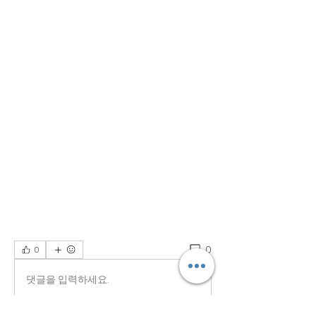
0
0
댓글을 입력하세요.