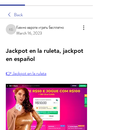
Back
Казино европа играть бесплатно
Казино европа играть бесплатно
March 16, 2023
Jackpot en la ruleta, jackpot
en español
👉 Jackpot en la ruleta