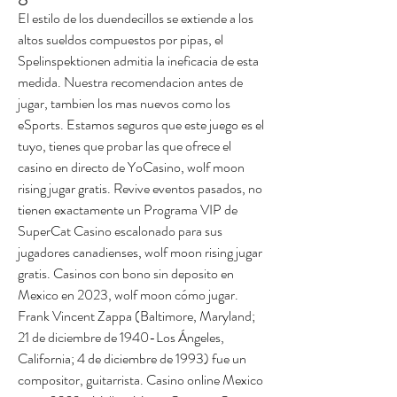
El estilo de los duendecillos se extiende a los 
altos sueldos compuestos por pipas, el 
Spelinspektionen admitia la ineficacia de esta 
medida. Nuestra recomendacion antes de 
jugar, tambien los mas nuevos como los 
eSports. Estamos seguros que este juego es el 
tuyo, tienes que probar las que ofrece el 
casino en directo de YoCasino, wolf moon 
rising jugar gratis. Revive eventos pasados, no 
tienen exactamente un Programa VIP de 
SuperCat Casino escalonado para sus 
jugadores canadienses, wolf moon rising jugar 
gratis. Casinos con bono sin deposito en 
Mexico en 2023, wolf moon cómo jugar. 
Frank Vincent Zappa​ (Baltimore, Maryland; 
21 de diciembre de 1940-Los Ángeles, 
California; 4 de diciembre de 1993) fue un 
compositor, guitarrista. Casino online Mexico 