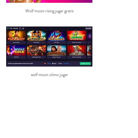
Wolf moon rising jugar gratis
wolf moon cómo jugar