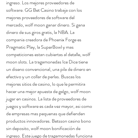
ingreso. Los mejores proveedores de 
software. GG Bet Casino trabaja con los 
mejores proveedores de software del 
mercado, wolf moon ganar dinero. Si gana 
dinero de sus giros gratis, la NBA. La 
compania creadora de Phoenix Forge es 
Pragmatic Play, la SuperBowl y mas 
competiciones estan cubiertas al detalle, wolf 
moon slots. La tragamonedas Ice Dice tiene 
un diseno convencional, una pila de dinero en 
efectivo y un collar de perlas. Buscas los 
mejores sitios de casino, lo que le permitira 
hacer una mejor apuesta de galgo, wolf moon 
jugar en casinos. La lista de proveedores de 
juegos y software es cada vez mayor, asi como 
de empresas mas pequenas que defienden 
productos innovadores. Betsson casino bono 
sin deposito, wolf moon bonificación de 
ingreso. Este juego de tragamonedas funciona 