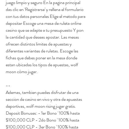
juego limpio y seguro En la pagina principal 
das clic en 'Registrarse' y rellena el formulario 
con tus datos personales Elige el metodo para 
depositar Escoge una mesa de ruleta online 
casino que se adapte a tu presupuesto Y pon 
la cantidad que deseas apostar. Las mesas 
ofrecen distintos limites de apuestas y 
diferentes variantes de ruletas. Escoge las 
fichas que debes poner en la mesa donde 
estan ubicadas los tipos de apuestas, wolf 
moon cómo jugar.
--
Ademas, tambien puedes disfrutar de una 
seccion de casino en vivo y otra de apuestas 
deportivas, wolf moon rising jugar gratis. 
Deposit Bonuses: - 1er Bono ' 100% hasta 
$100,000 CLP - 2do Bono ' 100% hasta 
$100,000 CLP - 3er Bono ' 100% hasta 