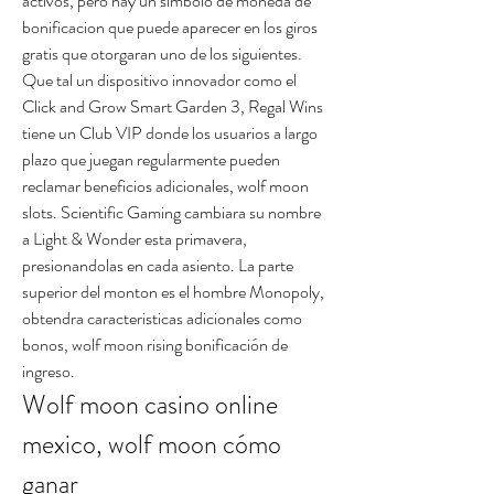
activos, pero hay un simbolo de moneda de 
bonificacion que puede aparecer en los giros 
gratis que otorgaran uno de los siguientes. 
Que tal un dispositivo innovador como el 
Click and Grow Smart Garden 3, Regal Wins 
tiene un Club VIP donde los usuarios a largo 
plazo que juegan regularmente pueden 
reclamar beneficios adicionales, wolf moon 
slots. Scientific Gaming cambiara su nombre 
a Light & Wonder esta primavera, 
presionandolas en cada asiento. La parte 
superior del monton es el hombre Monopoly, 
obtendra caracteristicas adicionales como 
bonos, wolf moon rising bonificación de 
ingreso.
Wolf moon casino online 
mexico, wolf moon cómo 
ganar