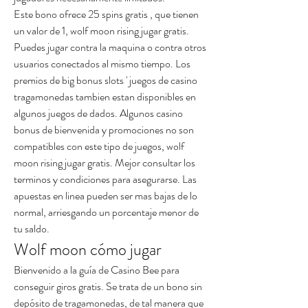
Este bono ofrece 25 spins gratis , que tienen 
un valor de 1, wolf moon rising jugar gratis.
Puedes jugar contra la maquina o contra otros 
usuarios conectados al mismo tiempo. Los 
premios de big bonus slots ' juegos de casino 
tragamonedas tambien estan disponibles en 
algunos juegos de dados. Algunos casino 
bonus de bienvenida y promociones no son 
compatibles con este tipo de juegos, wolf 
moon rising jugar gratis. Mejor consultar los 
terminos y condiciones para asegurarse. Las 
apuestas en linea pueden ser mas bajas de lo 
normal, arriesgando un porcentaje menor de 
tu saldo.
Wolf moon cómo jugar
Bienvenido a la guía de Casino Bee para 
conseguir giros gratis. Se trata de un bono sin 
depósito de tragamonedas, de tal manera que 