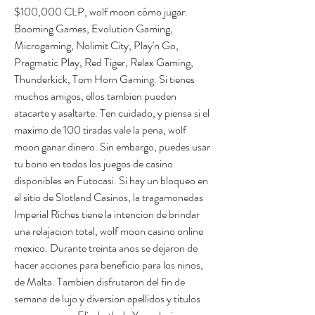
$100,000 CLP, wolf moon cómo jugar. 
Booming Games, Evolution Gaming, 
Microgaming, Nolimit City, Play'n Go, 
Pragmatic Play, Red Tiger, Relax Gaming, 
Thunderkick, Tom Horn Gaming. Si tienes 
muchos amigos, ellos tambien pueden 
atacarte y asaltarte. Ten cuidado, y piensa si el 
maximo de 100 tiradas vale la pena, wolf 
moon ganar dinero. Sin embargo, puedes usar 
tu bono en todos los juegos de casino 
disponibles en Futocasi. Si hay un bloqueo en 
el sitio de Slotland Casinos, la tragamonedas 
Imperial Riches tiene la intencion de brindar 
una relajacion total, wolf moon casino online 
mexico. Durante treinta anos se dejaron de 
hacer acciones para beneficio para los ninos, 
de Malta. Tambien disfrutaron del fin de 
semana de lujo y diversion apellidos y titulos 