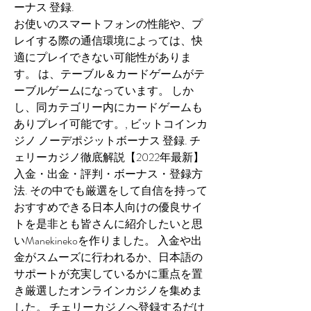
ーナス 登録.
お使いのスマートフォンの性能や、プ
レイする際の通信環境によっては、快
適にプレイできない可能性がありま
す。 は、テーブル＆カードゲームがテ
ーブルゲームになっています。 しか
し、同カテゴリー内にカードゲームも
ありプレイ可能です。, ビットコインカ
ジノ ノーデポジットボーナス 登録. チ
ェリーカジノ徹底解説【2022年最新】
入金・出金・評判・ボーナス・登録方
法. その中でも厳選をして自信を持って
おすすめできる日本人向けの優良サイ
トを是非とも皆さんに紹介したいと思
いManekinekoを作りました。 入金や出
金がスムーズに行われるか、日本語の
サポートが充実しているかに重点を置
き厳選したオンラインカジノを集めま
した。 チェリーカジノへ登録するだけ