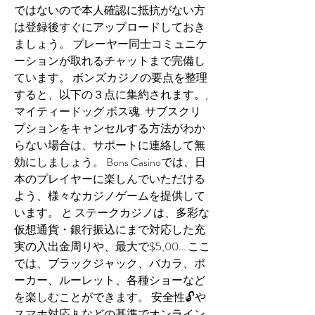
ではないので本人確認に抵抗がない方
は登録後すぐにアップロードしておき
ましょう。 プレーヤー同士コミュニケ
ーションが取れるチャットまで完備し
ています。 ボンズカジノの要点を整理
すると、以下の３点に集約されます。, 
マイティードッグ ボス魂. サブスクリ
プションをキャンセルする方法がわか
らない場合は、サポートに連絡して無
効にしましょう。 Bons Casinoでは、日
本のプレイヤーに楽しんでいただける
よう、様々なカジノゲームを提供して
います。 と ステークカジノは、多彩な
仮想通貨・銀行振込にまで対応した充
実の入出金周りや、最大で$5,00… ここ
では、ブラックジャック、バカラ、ポ
ーカー、ルーレット、各種ショーなど
を楽しむことができます。 安全性🔓や
スマホ対応📱などの基準でオンライン