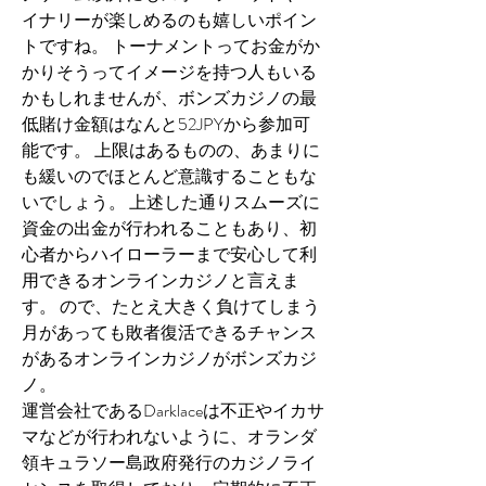
イナリーが楽しめるのも嬉しいポイン
トですね。 トーナメントってお金がか
かりそうってイメージを持つ人もいる
かもしれませんが、ボンズカジノの最
低賭け金額はなんと52JPYから参加可
能です。 上限はあるものの、あまりに
も緩いのでほとんど意識することもな
いでしょう。 上述した通りスムーズに
資金の出金が行われることもあり、初
心者からハイローラーまで安心して利
用できるオンラインカジノと言えま
す。 ので、たとえ大きく負けてしまう
月があっても敗者復活できるチャンス
があるオンラインカジノがボンズカジ
ノ。
運営会社であるDarklaceは不正やイカサ
マなどが行われないように、オランダ
領キュラソー島政府発行のカジノライ