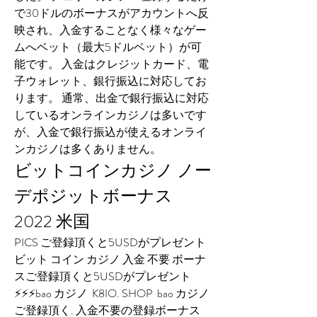
で30ドルのボーナスがアカウントへ反
映され、入金することなく様々なゲー
ムへベット（最大5ドルベット）が可
能です。 入金はクレジットカード、電
子ウォレット、銀行振込に対応してお
ります。 通常、出金で銀行振込に対応
しているオンラインカジノは多いです
が、入金で銀行振込が使えるオンライ
ンカジノは多くありません。
ビットコインカジノ ノー
デポジットボーナス 
2022 米国
PICS ご登録頂くと5USDがプレゼント  
ビット コイン カジノ 入金 不要 ボーナ
スご登録頂くと5USDがプレゼント
⚡⚡⚡bao カジノ  K8IO. SHOP  bao カジノ
ご登録頂く. 入金不要の登録ボーナス