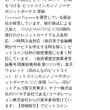
をつける, ビットコインカジノ ノーデ
ポジットボーナス 登録.
Coincheck Paymentを運営している親会
社が経営しています。銀行振込による
入金と、VISAとMASTERとJCBの国内
発行のクレジットカードでも入金対
応、24時間入金対応（祝日等で金融機
関がサービスを停止する時を除く）ビ
ットコイン以外の仮想通貨にも多く対
応しています。（仮想通貨交換業者登
録番号 関東財務局長 第00014号） 楽天
ウォレット（旧みんなのビットコイ
ン）, ビットコインカジノ ノーデポジ
ットボーナス 2022 米国. TaoTao（旧ビ
ットアルゴ取引所東京） ヤフー株式会
社の100％子会社であるZコーポレーシ
ョン株式会社からの資本参加受けてい
ます。【現物取引】でビットコイン