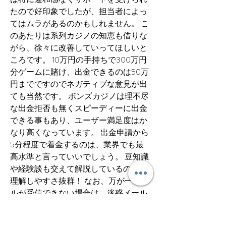
たので好印象でしたが、担当者によっ
てはムラがあるのかもしれません。 こ
のあたりは系列カジノの知恵も借りな
がら、徐々に改善していってほしいと
ころです。 10万円の手持ちで300万円
分ゲームに賭け、出金できるのは50万
円までですのでネガティブな意見が出
ても当然です。 ボンズカジノは理不尽
な出金拒否も無くスピーディーに出金
できる事もあり、ユーザー満足度はか
なり高くなっています。 出金申請から
5分程度で着金するのは、業界でも最
高水準と言っていいでしょう。 豆知識
や経験談も交えて解説しているので、
理解しやすさ抜群！ なお、万が一メー
ルが受信できない場合は、迷惑メール
ファルダを確認する・サポートに問い
合わせ対応などを行いましょう。 