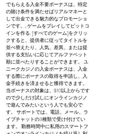
でもらえる入金不要ボーナスは、特定
の賭け条件を満たせばリアルマネーと
して出金できる魅力的なプロモーショ
ンです。, ゲームをプレイしてビットコ
インを作る. [すべてのゲーム]をクリッ
クすると、提供者に従ってタイトルを
並べ替えたり、人気、差異、または提
供する支払いに応じてアルファベット
順に並べたりすることができます。 ユ
ニークカジノの入金ボーナスは、入金
する際にボーナスの取得を申請し、入
金手続きを済ませると獲得できます。 
当ボーナスの対象は、$10以上からです
ので少しだけ試しにオンラインカジノ
で遊んでみたいという人でも安心で
す。 サポートでは、電話、メール、ラ
イブチャットの3種類で受け付けてい
ます。 勤務時間中に私用のスマートフ
ォンでオンラインカジノを繰り返し利