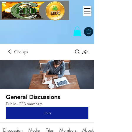
Groups
General Discussions
Public
·
233 members
Join
Discussion
Media
Files
Members
About