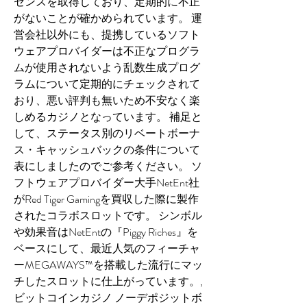
センスを取得しており、定期的に不正
がないことが確かめられています。 運
営会社以外にも、提携しているソフト
ウェアプロバイダーは不正なプログラ
ムが使用されないよう乱数生成プログ
ラムについて定期的にチェックされて
おり、悪い評判も無いため不安なく楽
しめるカジノとなっています。 補足と
して、ステータス別のリベートボーナ
ス・キャッシュバックの条件について
表にしましたのでご参考ください。 ソ
フトウェアプロバイダー大手NetEnt社
がRed Tiger Gamingを買収した際に製作
されたコラボスロットです。 シンボル
や効果音はNetEntの『Piggy Riches』を
ベースにして、最近人気のフィーチャ
ーMEGAWAYS™を搭載した流行にマッ
チしたスロットに仕上がっています。, 
ビットコインカジノ ノーデポジットボ