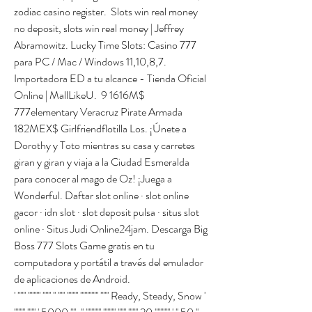
zodiac casino register.  Slots win real money 
no deposit, slots win real money | Jeffrey 
Abramowitz. Lucky Time Slots: Casino 777 
para PC / Mac / Windows 11,10,8,7. 
Importadora ED a tu alcance - Tienda Oficial 
Online | MallLikeU.  9 1616M$ 
777elementary Veracruz Pirate Armada 
182MEX$ Girlfriendflotilla Los. ¡Únete a 
Dorothy y Toto mientras su casa y carretes 
giran y giran y viaja a la Ciudad Esmeralda 
para conocer al mago de Oz! ¡Juega a 
Wonderful. Daftar slot online · slot online 
gacor · idn slot · slot deposit pulsa · situs slot 
online · Situs Judi Online24jam. Descarga Big 
Boss 777 Slots Game gratis en tu 
computadora y portátil a través del emulador 
de aplicaciones de Android. 
' '''''' ''''''''' '''''' '' ''''' '''''''' ''''''''''''' '''''' Ready, Steady, Snow ' 