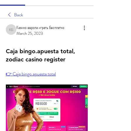
Back
Казино европа играть бесплатно
Казино европа играть бесплатно
March 25, 2023
Caja bingo.apuesta total,
zodiac casino register
👉 Caja bingo.apuesta total