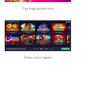
Caja bingo.apuesta total
Zodiac casino register