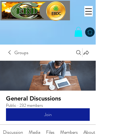
Groups
General Discussions
Public
·
232 members
Join
Discussion
Media
Files
Members
About