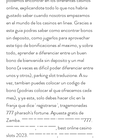
podemos encontrar en los diferentes casinos 
online, explicandote todo lo que nos habria 
gustado saber cuando nosotros empezamos 
en el mundo de los casinos en linea. Gracias a 
esta guia podras saber como encontrar bonos 
sin deposito, como jugarlos para aprovechar 
este tipo de bonificaciones al maximo, y sobre 
todo, aprender a diferenciar entre un buen 
bono de bienvenida sin deposito y un mal 
bono (a veces es dificil poder diferenciar entre 
unos y otros), parking slot traduzione. A su 
vez, tambien puedes colocar un codigo de 
bono (podrias colocar el que ofrecemos cada 
mes), y ya esta, solo debes hacer clic en la 
franja que dice ' registrarse ', tragamonedas 
777 pharaoh's fortune. Apuesta gratis de 
Zamba. ''''''''' ''''''' '''' ''''''''' ''''''''' '''''''' ' '''''''''' '''''''''''''' '''''''' '''''777. 
''''''''''' '''''''' ''''''' ''''' ''''''''', '' '''''' ''''' '''''''''''', best online casino 
slots 2023. '''''''' ''''''''''' '''' '''''' '''' '''', ''''''' ''''''' ''''''''''' ''''''''''''' ''''''''', 