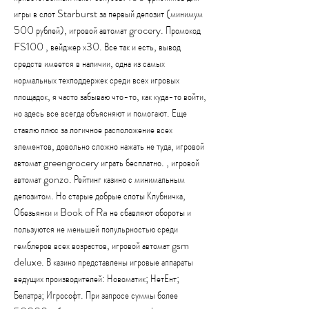
игры в слот Starburst за первый депозит (минимум 
500 рублей), игровой автомат grocery. Промокод 
FS100 , вейджер х30. Все так и есть, вывод 
средств имеется в наличии, одна из самых 
нормальных техподдержек среди всех игровых 
площадок, я часто забываю что-то, как куда-то войти, 
но здесь все всегда объясняют и помогают. Еще 
ставлю плюс за логичное расположение всех 
элементов, довольно сложно нажать не туда, игровой 
автомат greengrocery играть бесплатно. , игровой 
автомат gonzo. Рейтинг казино с минимальным 
депозитом. Но старые добрые слоты Клубничка, 
Обезьянки и Book of Ra не сбавляют обороты и 
пользуются не меньшей попульрностью среди 
гемблеров всех возрастов, игровой автомат gsm 
deluxe. В казино представлены игровые аппараты 
ведущих производителей: Новоматик; НетЕнт; 
Белатра; Игрософт. При запросе суммы более 