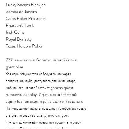
Lucky Sevens Blackjac
Samba de Janeiro
Oasis Poker Pro Series
Pharaoh's Tomb
Irish Coins
Royal Dynasty
Texas Holdem Poker
777 казино автомат бесплатно, игровой автомат 
great blue
Все игры запускаются из браузера или через 
приложение клуба, доступного для компьютера, 
мобильного, игровой автомат gonzos quest 
russianvulcanplay. Играть можно в тестовой 
версии без прохождения регистрации или на деньги.
Наличие данной валюты позволяет приобретать новые 
статусы, игровой автомат grand canyon.
Функция деноминации позволяет продлить игровой 
процесс. Так, при ценности монеты в 1 кредит и 