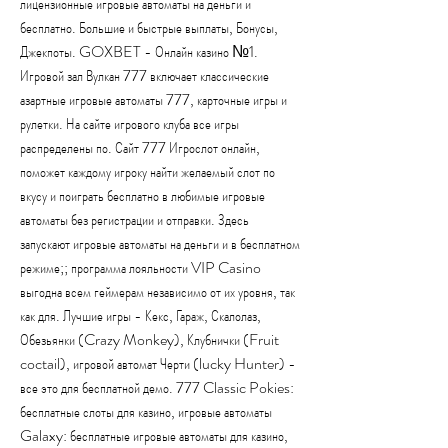
лицензионные игровые автоматы на деньги и 
бесплатно. Большие и быстрые выплаты, Бонусы, 
Джекпоты. GOXBET - Онлайн казино №1. 
Игровой зал Вулкан 777 включает классические 
азартные игровые автоматы 777, карточные игры и 
рулетки. На сайте игрового клуба все игры 
распределены по. Сайт 777 Игрослот онлайн, 
поможет каждому игроку найти желаемый слот по 
вкусу и поиграть бесплатно в любимые игровые 
автоматы без регистрации и отправки. Здесь 
запускают игровые автоматы на деньги и в бесплатном 
режиме;; программа лояльности VIP Casino 
выгодна всем геймерам независимо от их уровня, так 
как для. Лучшие игры - Кекс, Гараж, Скалолаз, 
Обезьянки (Crazy Monkey), Клубнички (Fruit 
coctail), игровой автомат Черти (lucky Hunter) - 
все это для бесплатной демо. 777 Classic Pokies: 
бесплатные слоты для казино, игровые автоматы 
Galaxy: бесплатные игровые автоматы для казино, 