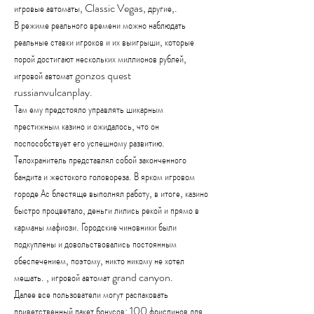
игровые автоматы, Classic Vegas, другие,. 
В режиме реального времени можно наблюдать 
реальные ставки игроков и их выигрыши, которые 
порой достигают нескольких миллионов рублей, 
игровой автомат gonzos quest 
russianvulcanplay.
Там ему предстояло управлять шикарным 
престижным казино и ожидалось, что он 
поспособствует его успешному развитию. 
Телохранитель представлял собой законченного 
бандита и жестокого головореза. В ярком игровом 
городе Ас блестяще выполнял работу, в итоге, казино 
быстро процветало, деньги лились рекой и прямо в 
карманы мафиози. Городские чиновники были 
подкуплены и довольствовались постоянным 
обеспечением, поэтому, никто никому не хотел 
мешать. , игровой автомат grand canyon.
Далее все пользователи могут распаковать 
приветственный пакет бонусов: 100 фриспинов для 