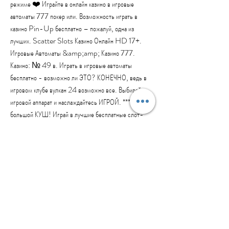
режиме ❤️ Играйте в онлайн казино в игровые 
автоматы 777 покер или. Возможность играть в 
казино Pin-Up бесплатно – пожалуй, одна из 
лучших. Scatter Slots Казино Онлайн HD 17+. 
Игровые Автоматы &amp;amp; Казино 777. 
Казино: № 49 в. Играть в игровые автоматы 
бесплатно - возможно ли ЭТО? КОНЕЧНО, ведь в 
игровом клубе вулкан 24 возможно все. Выбирайте 
игровой аппарат и наслаждайтесь ИГРОЙ. ***СОРВИ 
большой КУШ! Играй в лучшие бесплатные слот-
игры казино на SLOTS 777 от DragonPlay!***. 
Наслаждайся будоражащими бесплатными играми. 
Бесплатные игровые автоматы в онлайн-казино — 
отличный способ получить сострадательное 
удовольствие от игры до принятия решения,. Сайт 
777 Игрослот онлайн, поможет каждому игроку найти 
желаемый слот по вкусу и поиграть бесплатно в 
любимые игровые автоматы без регистрации и 
отправки. Добро пожаловать в Бесплатные игровые 