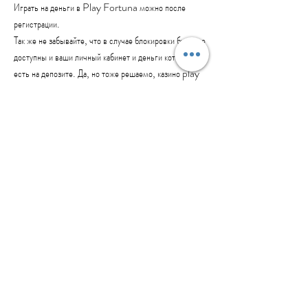
Играть на деньги в Play Fortuna можно после 
регистрации. 
Так же не забывайте, что в случае блокировки будут не 
доступны и ваши личный кабинет и деньги которые 
есть на депозите. Да, но тоже решаемо, казино play 
fortuna вхід. Так как мы являемся официальным 
зеркалом казино Вулкан, то через наш портал вы 
сможете зайти в свой личный кабинет, где ваши счета 
будут открыты для вас. Это удобно, надежно и главное 
безопасно.
Перемоги за сутки, Ігрові автомати:
Lucky Drink In Egypt 14400 грн., 7fun Івано-
Франківськ
Super Diamond Wild 19539 грн., 
Siemenspeel Житомир
Day Of Dead 32367 грн., Saintdeadeye 
Мариуполь
Blackjack Vip F 19707 грн., Dominantforebitt 