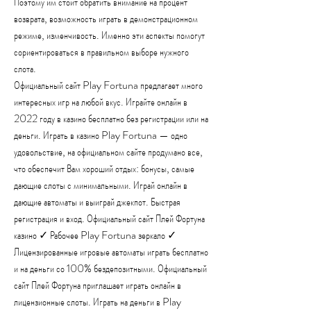
Поэтому им стоит обратить внимание на процент 
возврата, возможность играть в демонстрационном 
режиме, изменчивость. Именно эти аспекты помогут 
сориентироваться в правильном выборе нужного 
слота.
Официальный сайт Play Fortuna предлагает много 
интересных игр на любой вкус. Играйте онлайн в 
2022 году в казино бесплатно без регистрации или на 
деньги. Играть в казино Play Fortuna — одно 
удовольствие, на официальном сайте продумано все, 
что обеспечит Вам хороший отдых: бонусы, самые 
дающие слоты с минимальными. Играй онлайн в 
дающие автоматы и выиграй джекпот. Быстрая 
регистрация и вход. Официальный сайт Плей Фортуна 
казино ✓ Рабочее Play Fortuna зеркало ✓ 
Лицензированные игровые автоматы играть бесплатно 
и на деньги со 100% бездепозитными. Официальный 
сайт Плей Фортуна приглашает играть онлайн в 
лицензионные слоты. Играть на деньги в Play 