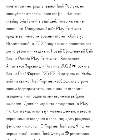
почати грати на гроші в казино Плей Фортуна, не 
полінуйтеся створити новий профіль. Натисніть 
клавішу Вхід і вкажіть ваші дані. Тепер настав час 
поповнити. Официальный сайт Play Fortuna 
предлагает много интересных игр на любой вкус. 
Играйте онлайн в 2022 году в казино бесплатно без 
регистрации или на деньги. Новый Официальный Сайт 
Казино Онлайн Play Fortuna - Работающее 
Актуальное Зеркало для России в 2022 ⏩ Бонус в 
Казино Плей Фортуна 225 FS  Вход здесь на. Чтобы 
войти в казино Плей Фортуна, необходимо в строке 
поиска браузера указать наименование игорного 
заведение и из предлагаемых вариантов выбрать 
наиболее.  Далее понадобится осуществить в Play 
Fortuna вход, используя учетные данные, и внести 
персональные сведения о себе: год и дату рождения, 
фамилию и имя, пол. О Фортуна Плей вход ⚡ полная 
версия онлайн казино Плей Фортуна ☢️ регистрация 