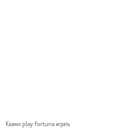
Казино play fortuna играть 