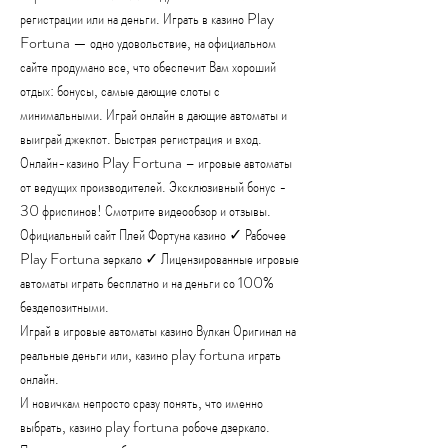
регистрации или на деньги. Играть в казино Play 
Fortuna — одно удовольствие, на официальном 
сайте продумано все, что обеспечит Вам хороший 
отдых: бонусы, самые дающие слоты с 
минимальными. Играй онлайн в дающие автоматы и 
выиграй джекпот. Быстрая регистрация и вход. 
Онлайн-казино Play Fortuna – игровые автоматы 
от ведущих производителей. Эксклюзивный бонус - 
30 фриспинов! Смотрите видеообзор и отзывы. 
Официальный сайт Плей Фортуна казино ✓ Рабочее 
Play Fortuna зеркало ✓ Лицензированные игровые 
автоматы играть бесплатно и на деньги со 100% 
бездепозитными. 
Играй в игровые автоматы казино Вулкан Оригинал на 
реальные деньги или, казино play fortuna играть 
онлайн.
И новичкам непросто сразу понять, что именно 
выбрать, казино play fortuna робоче дзеркало. 