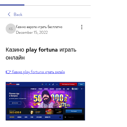
Back
Казино европа играть бесплатно
Казино европа играть бесплатно
December 15, 2022
Казино play fortuna играть
онлайн
👉 Казино play fortuna играть онлайн