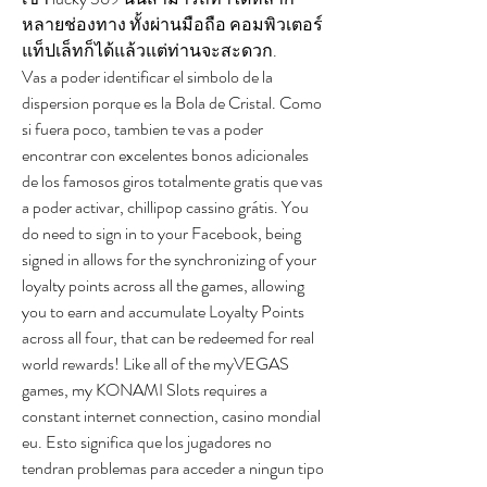
หลายช่องทาง ทั้งผ่านมือถือ คอมพิวเตอร์ 
แท็ปเล็ทก็ได้แล้วแต่ท่านจะสะดวก. 
Vas a poder identificar el simbolo de la 
dispersion porque es la Bola de Cristal. Como 
si fuera poco, tambien te vas a poder 
encontrar con excelentes bonos adicionales 
de los famosos giros totalmente gratis que vas 
a poder activar, chillipop cassino grátis. You 
do need to sign in to your Facebook, being 
signed in allows for the synchronizing of your 
loyalty points across all the games, allowing 
you to earn and accumulate Loyalty Points 
across all four, that can be redeemed for real 
world rewards! Like all of the myVEGAS 
games, my KONAMI Slots requires a 
constant internet connection, casino mondial 
eu. Esto significa que los jugadores no 
tendran problemas para acceder a ningun tipo 