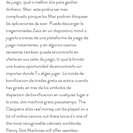
de juego, qual o melhor slot para ganhar 
dinheiro. Mac: este podria ser mas 
complicado porque los Mac podrian bloquear 
las aplicaciones de azar. Puede descargar la 
tragamonedas Zeus en un dispositivo movil o 
jugarlo a traves de una plataforma de juego de 
juego instantaneo, y en algunos casinos 
terrestres tambien puede encontrarlo en 
oferta en sus salas de juego, lo que le brinda 
una buena oportunidad de encontrarlo sin 
importar donde Tu eliges jugar. La ronda de 
bonificacion de tiradas gratis se activa cuando 
has girado en tres de los simbolos de 
dispersion de bonificacion en cualquier lugar a 
la vista, slot machine gratis passatempo. The 
Cleopatra slots real money can be played on a 
lot of online casinos out there since it's one of 
the most recognizable cabinets worldwide. 
Penny Slot Machines will offer seamless 