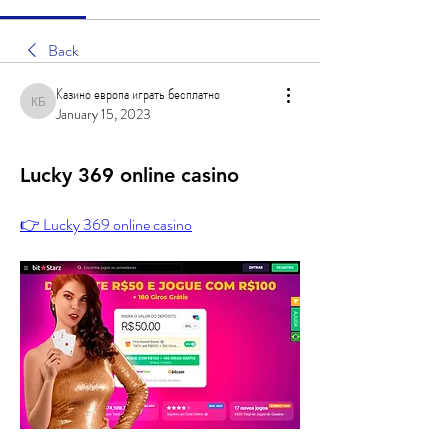
Back
Казино европа играть бесплатно
Казино европа играть бесплатно
January 15, 2023
Lucky 369 online casino
👉 Lucky 369 online casino