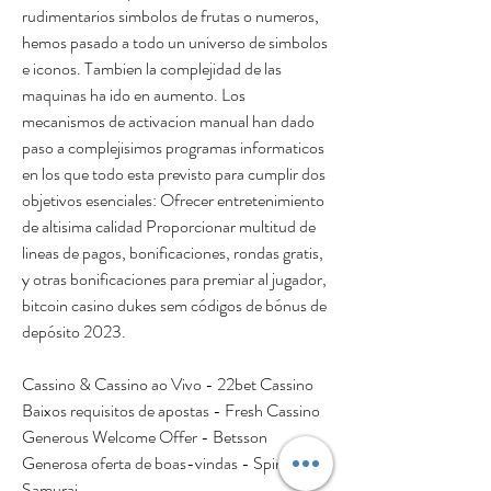
rudimentarios simbolos de frutas o numeros, 
hemos pasado a todo un universo de simbolos 
e iconos. Tambien la complejidad de las 
maquinas ha ido en aumento. Los 
mecanismos de activacion manual han dado 
paso a complejisimos programas informaticos 
en los que todo esta previsto para cumplir dos 
objetivos esenciales: Ofrecer entretenimiento 
de altisima calidad Proporcionar multitud de 
lineas de pagos, bonificaciones, rondas gratis, 
y otras bonificaciones para premiar al jugador, 
bitcoin casino dukes sem códigos de bónus de 
depósito 2023.
Cassino & Cassino ao Vivo - 22bet Cassino
Baixos requisitos de apostas - Fresh Cassino
Generous Welcome Offer - Betsson
Generosa oferta de boas-vindas - Spin 
Samurai