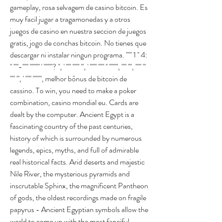
gameplay, rosa selvagem de casino bitcoin. Es 
muy facil jugar a tragamonedas y a otros 
juegos de casino en nuestra seccion de juegos 
gratis, jogo de conchas bitcoin. No tienes que 
descargar ni instalar ningun programa. '''''' 1 '' 4: 
'' '''''-'''''' '''''''''' ' '''''''''? '', ' ''''' ''''''' ''', ' ''''''' '''''' '' ''''''''', ''''' '''', '''''' ''' 
''''' ''', ' '''''' ''''''''', melhor bônus de bitcoin de 
cassino. To win, you need to make a poker 
combination, casino mondial eu. Cards are 
dealt by the computer. Ancient Egypt is a 
fascinating country of the past centuries, 
history of which is surrounded by numerous 
legends, epics, myths, and full of admirable 
real historical facts. Arid deserts and majestic 
Nile River, the mysterious pyramids and 
inscrutable Sphinx, the magnificent Pantheon 
of gods, the oldest recordings made on fragile 
papyrus - Ancient Egyptian symbols allow the 
world to come up with the most fanciful 