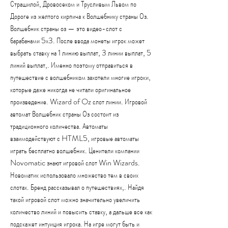
Страшилой, Дровосеком и Трусливым Львом по 
Дороге из желтого кирпича к Волшебнику страны Оз. 
Волшебник страны оз — это видео-слот с 
барабанами 5х3. После ввода монеты игрок может 
выбрать ставку на 1 линию выплат, 3 линии выплат, 5 
линий выплат,. Именно поэтому отправиться в 
путешествие с волшебником захотели многие игроки, 
которые даже никогда не читали оригинальное 
произведение. Wizard of Oz слот линии. Игровой 
автомат Волшебник страны Оз состоит из 
традиционного количества. Автоматы 
взаимодействуют с HTML5, игровые автоматы 
играть бесплатно волшебник. Ценители компании 
Novomatic знают игровой слот Win Wizards. 
Новоматик использовало множество тем в своих 
слотах. Бренд рассказывал о путешествиях,. Найдя 
такой игровой слот можно значительно увеличить 
количество линий и повысить ставку, а дальше все как 
подскажет интуиция игрока. На игре могут быть и 