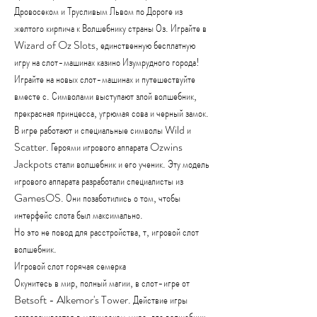
Дровосеком и Трусливым Львом по Дороге из 
желтого кирпича к Волшебнику страны Оз. Играйте в 
Wizard of Oz Slots, единственную бесплатную 
игру на слот-машинах казино Изумрудного города! 
Играйте на новых слот-машинах и путешествуйте 
вместе с. Символами выступают злой волшебник, 
прекрасная принцесса, угрюмая сова и черный замок. 
В игре работают и специальные символы Wild и 
Scatter. Героями игрового аппарата Ozwins 
Jackpots стали волшебник и его ученик. Эту модель 
игрового аппарата разработали специалисты из 
GamesOS. Они позаботились о том, чтобы 
интерфейс слота был максимально. 
Но это не повод для расстройства, т, игровой слот 
волшебник.
Игровой слот горячая семерка
Окунитесь в мир, полный магии, в слот-игре от 
Betsoft - Alkemor's Tower. Действие игры 
разворачивается в магическом мире, где волшебник 