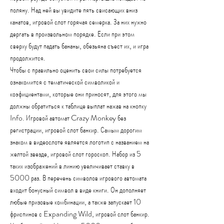
поляну. Над ней вы увидите пять свисающих вниз 
канатов, игровой слот горячая семерка. За них нужно 
дергать в произвольном порядке. Если при этом 
сверху будут падать бананы, обезьяна съест их, и игра 
продолжится.
Чтобы с правильно оценить свои силы потребуется 
ознакомится с тематической символикой и 
коэфициентами, которые они приносят, для этого мы 
должны обратиться к таблице выплат нажав на кнопку 
Info. Игровой автомат Crazy Monkey без 
регистрации, игровой слот банкир. Самым дорогим 
знаком в видеослоте является логотип с названием на 
желтой звезде, игровой слот гороскоп. Набор из 5 
таких изображений в линию увеличивает ставку в 
5000 раз. В перечень символов игрового автомата 
входит бонусный символ в виде книги. Он дополняет 
любые призовые комбинации, а также запускает 10 
фриспинов с Expanding Wild, игровой слот банкир. 