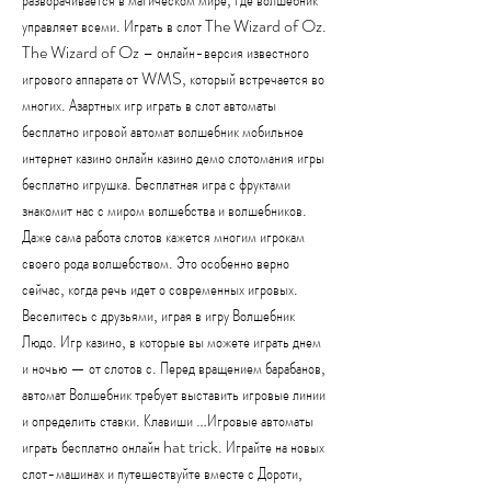
управляет всеми. Играть в слот The Wizard of Oz. 
The Wizard of Oz – онлайн-версия известного 
игрового аппарата от WMS, который встречается во 
многих. Азартных игр играть в слот автоматы 
бесплатно игровой автомат волшебник мобильное 
интернет казино онлайн казино демо слотомания игры 
бесплатно игрушка. Бесплатная игра с фруктами 
знакомит нас с миром волшебства и волшебников. 
Даже сама работа слотов кажется многим игрокам 
своего рода волшебством. Это особенно верно 
сейчас, когда речь идет о современных игровых. 
Веселитесь с друзьями, играя в игру Волшебник 
Людо. Игр казино, в которые вы можете играть днем 
и ночью — от слотов с. Перед вращением барабанов, 
автомат Волшебник требует выставить игровые линии 
и определить ставки. Клавиши …Игровые автоматы 
играть бесплатно онлайн hat trick. Играйте на новых 
слот-машинах и путешествуйте вместе с Дороти, 