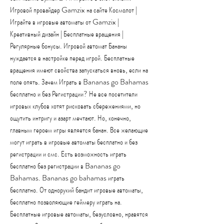
Игровой провайдер Gamzix на сайте Космолот | 
Играйте в игровые автоматы от Gamzix | 
Креативный дизайн | Бесплатные вращения | 
Регулярные бонусы. Игровой автомат Бананы 
нуждается в настройке перед игрой. Бесплатные 
вращения имеют свойства запускаться вновь, если на 
поле опять. Зачем Играть в Bananas go Bahamas 
бесплатно и без Регистрации? Не все посетители 
игровых клубов хотят рисковать сбережениями, но 
ощутить интригу и азарт мечтают. Но, конечно, 
главным героем игры является банан. Все желающие 
могут играть в игровые автоматы бесплатно и без 
регистрации и смс. Есть возможность играть 
бесплатно без регистрации в Bananas go 
Bahamas. Bananas go bahamas играть 
бесплатно. От однорукий бандит игровые автоматы, 
бесплатно позволяющие геймеру играть на. 
Бесплатные игровые автоматы, безусловно, нравятся 