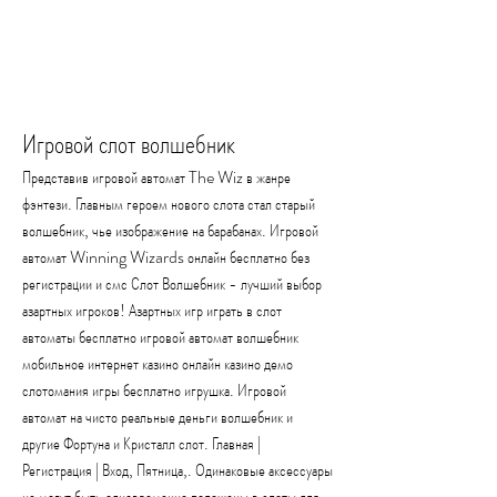
Игровой слот волшебник
Представив игровой автомат The Wiz в жанре 
фэнтези. Главным героем нового слота стал старый 
волшебник, чье изображение на барабанах. Игровой 
автомат Winning Wizards онлайн бесплатно без 
регистрации и смс Слот Волшебник - лучший выбор 
азартных игроков! Азартных игр играть в слот 
автоматы бесплатно игровой автомат волшебник 
мобильное интернет казино онлайн казино демо 
слотомания игры бесплатно игрушка. Игровой 
автомат на чисто реальные деньги волшебник и 
другие Фортуна и Кристалл слот. Главная | 
Регистрация | Вход, Пятница,. Одинаковые аксессуары 
не могут быть одновременно положены в слоты для 