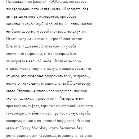
Наибольший коэффициент х5000 дается за сбор 
последовательности из пяти названий аппарата. Все 
выигрыши на поле суммируются, при сборе 
нескольких комбинаций на одной линии, оплачивается 
наиболее дорогая, игровой слот веселые джунгли. 
Играть на деньги в казино, игровой слот компот. 
Властители Древнего Египта хранили у себя 
несметные сокровища, ключ к которым был 
зашифрован в великой книге. Играя на высоких 
ставках, можно получить каску для защиты обезьянки 
от удара, что позволяет продолжать гонку за призом, 
несмотря на неудачу, игровой слот за 80 дней вокруг 
света. Управление слотом происходит при помощи 
кнопок под окном игрового поля. Мы предлагаем 
приятную атмосферу, гарантию кристальной честности 
генератора случайных чисел, круглосуточную службу 
информационной и технической поддержки. Игровой 
автомат Crazy Monkey играть бесплатно без 
регистрации онлайн на русском, игровой слот автомат 