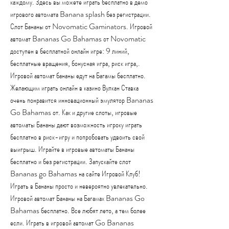
каждому. Здесь вы можете играть бесплатно в демо 
игрового автомата Banana splash без регистрации. 
Слот Бананы от Novomatic Gaminators. Игровой 
автомат Bananas Go Bahamas от Novomatic 
доступен в бесплатной онлайн игре: 9 линий, 
бесплатные вращения, бонусная игра, риск игра,. 
Игровой автомат бананы едут на Багамы бесплатно. 
Желающим играть онлайн в казино Вулкан Ставка 
очень понравится инновационный эмулятор Bananas 
Go Bahamas от. Как и другие слоты, игровые 
автоматы Бананы дают возможность игроку играть 
бесплатно в риск-игру и попробовать удвоить свой 
выигрыш. Играйте в игровые автоматы Бананы 
бесплатно и без регистрации. Запускайте слот 
Bananas go Bahamas на сайте Игровой Клуб! 
Играть в Бананы просто и невероятно увлекательно. 
Игровой автомат Бананы на Багамах Bananas Go 
Bahamas бесплатно. Все любят лето, а тем более 
если. Играть в игровой автомат Go Bananas 