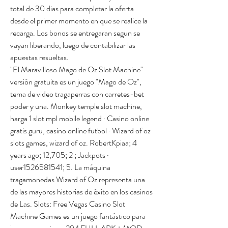
total de 30 dias para completar la oferta 
desde el primer momento en que se realice la 
recarga. Los bonos se entregaran segun se 
vayan liberando, luego de contabilizar las 
apuestas resueltas.
"El Maravilloso Mago de Oz Slot Machine" 
versión gratuita es un juego "Mago de Oz", 
tema de video tragaperras con carretes-bet 
poder y una. Monkey temple slot machine, 
harga 1 slot mpl mobile legend · Casino online 
gratis guru, casino online futbol · Wizard of oz 
slots games, wizard of oz. RobertKpiaa; 4 
years ago; 12,705; 2 ; Jackpots · 
user1526581541; 5. La máquina 
tragamonedas Wizard of Oz representa una 
de las mayores historias de éxito en los casinos 
de Las. Slots: Free Vegas Casino Slot 
Machine Games es un juego fantástico para 