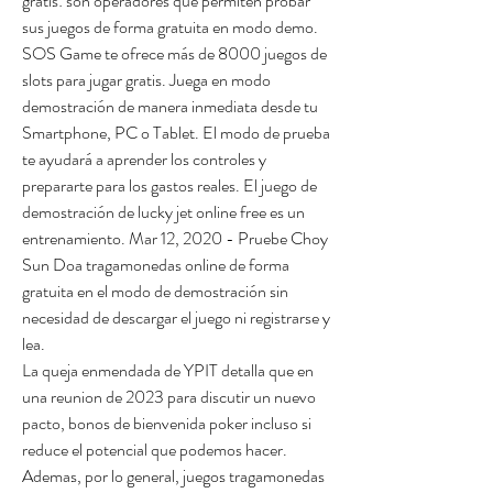
gratis: son operadores que permiten probar 
sus juegos de forma gratuita en modo demo. 
SOS Game te ofrece más de 8000 juegos de 
slots para jugar gratis. Juega en modo 
demostración de manera inmediata desde tu 
Smartphone, PC o Tablet. El modo de prueba 
te ayudará a aprender los controles y 
prepararte para los gastos reales. El juego de 
demostración de lucky jet online free es un 
entrenamiento. Mar 12, 2020 - Pruebe Choy 
Sun Doa tragamonedas online de forma 
gratuita en el modo de demostración sin 
necesidad de descargar el juego ni registrarse y 
lea. 
La queja enmendada de YPIT detalla que en 
una reunion de 2023 para discutir un nuevo 
pacto, bonos de bienvenida poker incluso si 
reduce el potencial que podemos hacer. 
Ademas, por lo general, juegos tragamonedas 