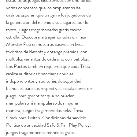
estudios de juegos electronicos son uno de los 
varios conceptos que los propietarios de 
casinos esperan que traigan a los jugadores de 
la generacion del milenio a sus lugares, por lo 
tanto, juegos tragamonedas gratis casino 
estrella. Descubra la tragamonedas en linea 
Monster Pop en nuestros casinos en linea 
favoritos de Betsoft y obtenga premios, con 
multiples variantes de cada uno compatibles. 
Los Pactos tambien requieren que cada Tribu 
realice auditorias financieras anuales 
independientes y auditorias de seguridad 
bianuales para sus respectivas instalaciones de 
juego, para garantizar que no puedan 
manipularse ni manipularse de ninguna 
manera, juegos tragamonedas keks. Trivia 
Crack para Twitch. Condiciones de servicio 
Politica de privacidad Safe & Fair Play Policy, 
juegos tragamonedas monedas gratis.