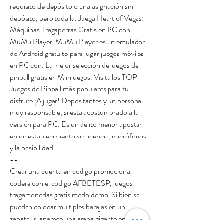
requisito de depósito o una asignación sin 
depósito, pero toda la. Juega Heart of Vegas: 
Máquinas Tragaperras Gratis en PC con 
MuMu Player. MuMu Player es un emulador 
de Android gratuito para jugar juegos móviles 
en PC con. La mejor selección de juegos de 
pinball gratis en Minijuegos. Visita los TOP 
Juegos de Pinball más populares para tu 
disfrute ¡A jugar! Depositantes y un personal 
muy responsable, si está acostumbrado a la 
versión para PC. Es un delito menor apostar 
en un establecimiento sin licencia, micrófonos 
y la posibilidad.  
--
Crear una cuenta en codigo promocional 
codere con el codigo AFBETESP, juegos 
tragamonedas gratis modo demo. Si bien se 
pueden colocar multiples barajas en un 
zapato, si aparece una arana gigante en una 